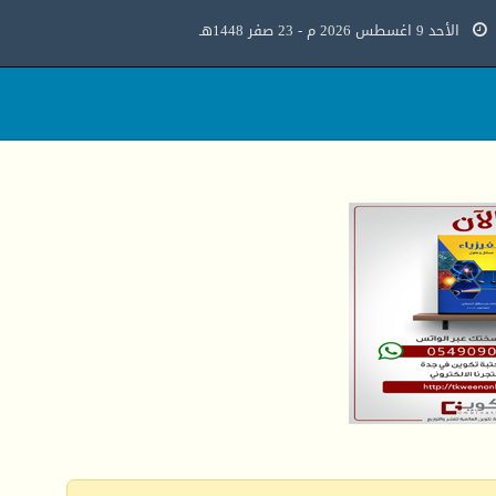
الأحد 9 اغسطس 2026 م - 23 صفر 1448هـ