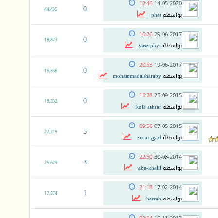
12:46
14-05-2020
0
44,435
بواسطة
phet
16:26
29-06-2017
0
18,823
بواسطة
yaserphys
20:55
19-06-2017
0
16,336
بواسطة
mohammadalsharaby
15:28
25-09-2015
0
18,332
بواسطة
Rola ashraf
09:56
07-05-2015
5
27,219
بواسطة
لمى محمد
22:50
30-08-2014
3
25,629
بواسطة
abu-khalil
21:18
17-02-2014
1
17,574
بواسطة
harrab