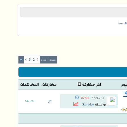
.....)
>
3
2
1
صفحة 1 من 3
ييم
آخر مشاركة
مشاركات
المشاهدات
07:03
16-09-2011
34
142,695
بواسطة
Garrudae