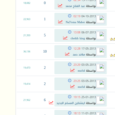
02:54
15-11-2013
0
18,082
بواسطة
عبد الفتاح محمد
02:19
04-10-2013
1
22,963
بواسطة
Na3'oma Maher
13:08
06-07-2013
5
21,350
بواسطة
cheikh king
12:28
17-05-2013
10
36,136
بواسطة
مهند حمد
23:29
03-05-2013
2
19,473
بواسطة
mufid
23:25
03-05-2013
2
19,414
بواسطة
mufid
19:15
25-01-2013
6
21,962
بواسطة
اينشتاين المسلم الجديد
18:13
11-01-2013