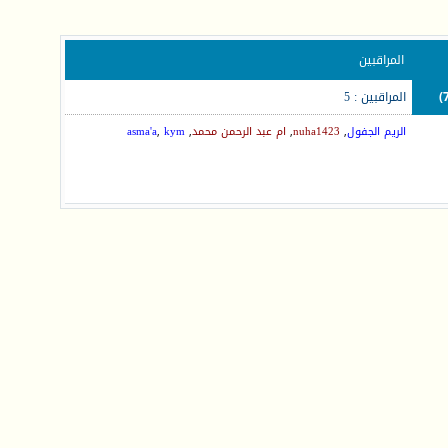
المراقبين
المراقبين : 5
الريم الجفول
,
nuha1423
,
ام عبد الرحمن محمد
,
kym
,
asma'a