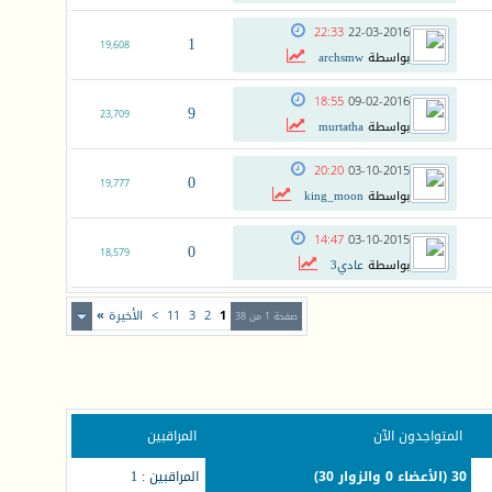
22:33
22-03-2016
1
19,608
بواسطة
archsmw
18:55
09-02-2016
9
23,709
بواسطة
murtatha
20:20
03-10-2015
0
19,777
بواسطة
king_moon
14:47
03-10-2015
0
18,579
بواسطة
عادي3
1
2
3
11
>
الأخيرة
»
صفحة 1 من 38
المتواجدون الآن
المراقبين
30 (الأعضاء 0 والزوار 30)
المراقبين : 1