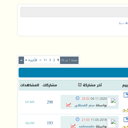
.....)
1
2
3
11
>
الأخيرة
»
صفحة 1 من 38
ييم
آخر مشاركة
مشاركات
المشاهدات
23:32
04-11-2020
298
521,829
بواسطة
سمر القحطانى
21:53
11-03-2018
193
322,250
بواسطة
nadennader