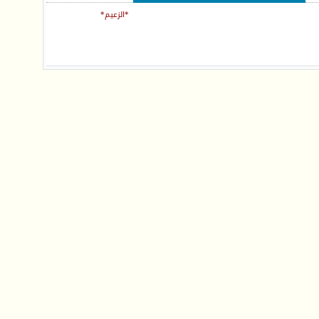
*الزعيم*