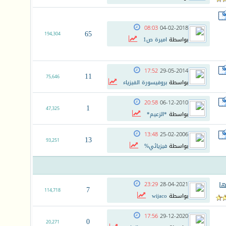
08:03
04-02-2018
65
194,304
بواسطة
اميرة ص1
17:52
29-05-2014
11
75,646
بواسطة
بروفيسورة الفيزياء
20:58
06-12-2010
1
47,325
بواسطة
*الزعيم*
13:48
25-02-2006
13
93,251
بواسطة
فيزيائي%
ها
23:29
28-04-2021
7
114,718
بواسطة
wijaco
17:56
29-12-2020
0
20,271