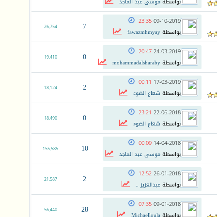
بواسطة
موسى عبد الماجد
23:35
09-10-2019
7
26,754
بواسطة
fawazmhmyay
20:47
24-03-2019
0
19,410
بواسطة
mohammadalsharaby
00:11
17-03-2019
2
18,124
بواسطة
شعاع الضوء
23:21
22-06-2018
0
18,490
بواسطة
شعاع الضوء
00:09
14-04-2018
10
155,585
بواسطة
موسى عبد الماجد
12:52
26-01-2018
2
21,587
بواسطة
عبدالعزيز ..
07:35
09-01-2018
28
56,440
بواسطة
Michaelloula