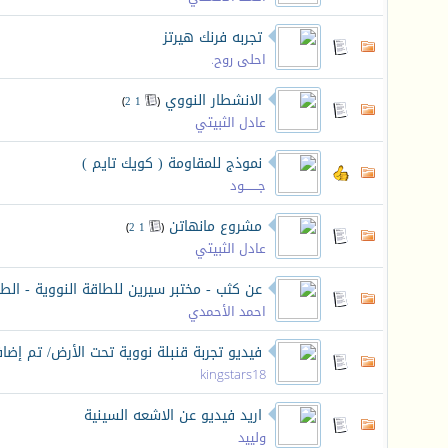
تجربه فرنك هيرتز
احلى روح.
الانشطار النووي
‏
)
2
1
(
عادل الثبيتي
نموذج للمقاومة ( كويك تايم )
جـــــــود
مشروع مانهاتن
‏
)
2
1
(
عادل الثبيتي
عن كثب - مختبر سيرين للطاقة النووية - ال
احمد الأحمدي
فيديو تجربة قنبلة نووية تحت الأرض/ تم إضا
kingstars18
اريد فيديو عن الاشعه السينية
ولييد