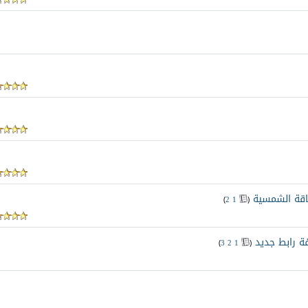
طاقة الشمسية
‏
)
2
1
(
فة رابط جديد
‏
)
3
2
1
(