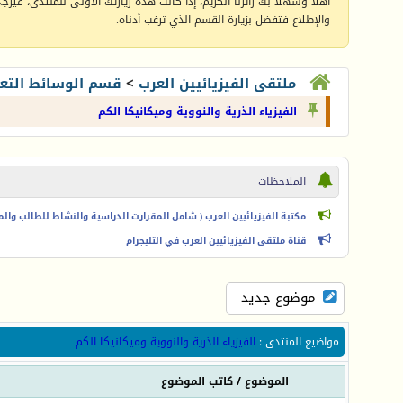
أهلا وسهلا بك زائرنا الكريم، إذا كانت هذه زيارتك الأولى للمنتدى، فيرجى 
والإطلاع فتفضل بزيارة القسم الذي ترغب أدناه.
ملتقى الفيزيائيين العرب
>
قسم الوسائط التعل
الفيزياء الذرية والنووية وميكانيكا الكم
الملاحظات
مكتبة الفيزيائيين العرب ( شامل المقرارت الدراسية والنشاط للطالب والمعل
قناة ملتقى الفيزيائيين العرب في التليجرام
موضوع جديد
مواضيع المنتدى
:
الفيزياء الذرية والنووية وميكانيكا الكم
الموضوع
/
كاتب الموضوع