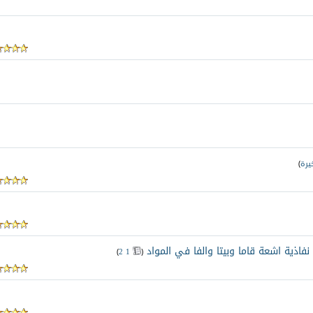
يرة
)
اذية اشعة قاما وبيتا والفا في المواد
‏
)
2
1
(