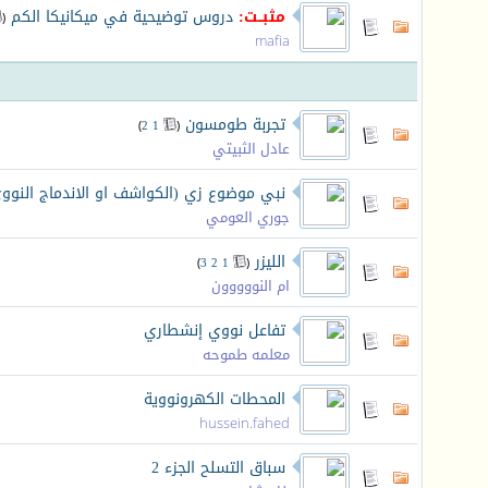
مثبــت:
دروس توضيحية في ميكانيكا الكم
‏
(
mafia
تجربة طومسون
‏
)
2
1
(
عادل الثبيتي
نبي موضوع زي (الكواشف او الاندماج النووي
جوري العومي
الليزر
‏
)
3
2
1
(
ام النووووون
تفاعل نووي إنشطاري
معلمه طموحه
المحطات الكهرونووية
hussein.fahed
سباق التسلح الجزء 2