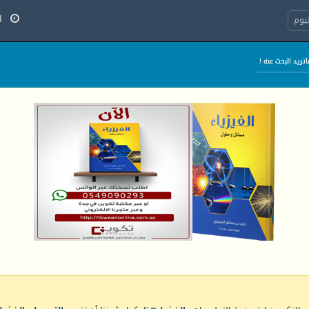
الج
يوم