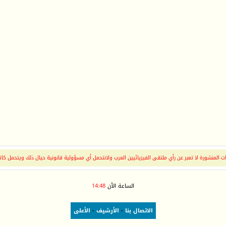
 المنشورة لا تعبر عن رأي ملتقى الفيزيائيين العرب ولانتحمل أي مسؤولية قانونية حيال ذلك ويتحمل كات
الساعة الآن
14:48
الاتصال بنا
-
الأرشيف
-
الأعلى