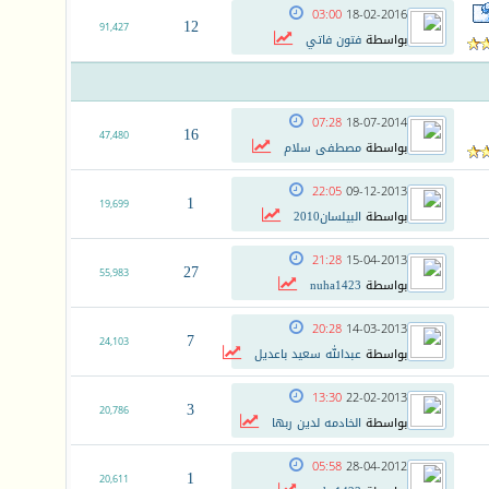
03:00
18-02-2016
12
91,427
بواسطة
فتون فاتي
07:28
18-07-2014
16
47,480
بواسطة
مصطفى سلام
22:05
09-12-2013
1
19,699
بواسطة
البيلسان2010
21:28
15-04-2013
27
55,983
بواسطة
nuha1423
20:28
14-03-2013
7
24,103
بواسطة
عبدالله سعيد باعديل
13:30
22-02-2013
3
20,786
بواسطة
الخادمه لدين ربها
05:58
28-04-2012
1
20,611