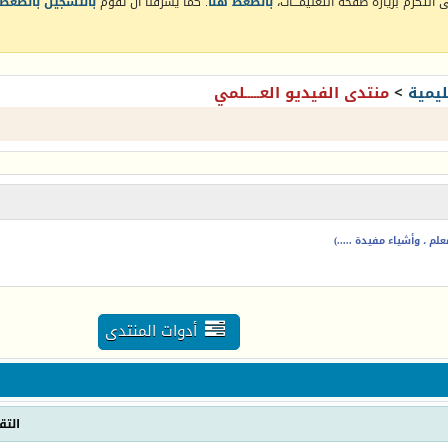
التكرم بزيارة صفحة التعليمـــات،
بالضغط هنا
. كما يشرفنا أن تقوم
بالتسجيل بالضغط 
يمية
>
منتدى الفيديو العـــــلمي
م ، وأشياء مفيدة .....)
أدوات المنتدى
التق