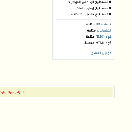
لا تستطيع
الرد على المواضيع
لا تستطيع
إرفاق ملفات
لا تستطيع
تعديل مشاركاتك
is
BB code
متاحة
الابتسامات
متاحة
كود [IMG]
متاحة
كود HTML
معطلة
قوانين المنتدى
المواضيع والمشاركات