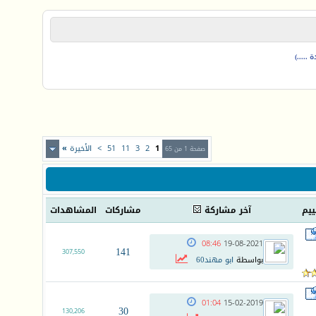
.....)
1
2
3
11
51
>
الأخيرة
»
صفحة 1 من 65
ييم
آخر مشاركة
مشاركات
المشاهدات
08:46
19-08-2021
141
307,550
بواسطة
ابو مهند60
01:04
15-02-2019
30
130,206