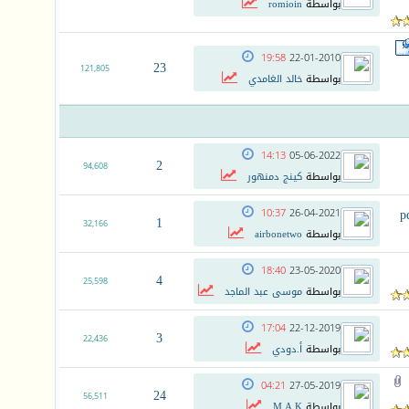
بواسطة
romioin
19:58
22-01-2010
23
121,805
بواسطة
خالد الغامدي
14:13
05-06-2022
2
94,608
بواسطة
كينج دمنهور
10:37
26-04-2021
1
32,166
بواسطة
airbonetwo
18:40
23-05-2020
4
25,598
بواسطة
موسى عبد الماجد
17:04
22-12-2019
3
22,436
بواسطة
أ.دودي
04:21
27-05-2019
24
56,511
بواسطة
M.A.K