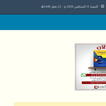
السبت 8 اغسطس 2026 م - 22 صفر 1448هـ