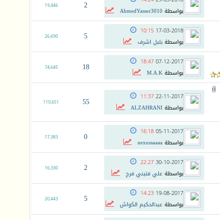
2
19,446
بواسطة
AhmedYasser3010
10:15
17-03-2018
5
26,690
بواسطة
بلبل اشرف
18:47
07-12-2017
18
74,645
بواسطة
M.A.K
11:37
22-11-2017
55
110,651
بواسطة
ALZAHRANI
16:18
05-11-2017
0
17,383
بواسطة
nexussaaaa
22:27
30-10-2017
2
16,330
بواسطة
علي فتيني فرح
14:23
19-08-2017
5
20,443
بواسطة
عبدالحكيم الكواش