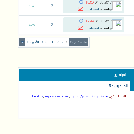
18:00
01-08-2017
2
18,045
بواسطة
malenezi
17:49
01-08-2017
2
18,603
بواسطة
malenezi
1
2
3
11
51
>
الأخيرة
»
صفحة 1 من 65
المراقبين
المراقبين : 5
خالد الغامدي
,
محمد ابوزيد
,
رشوان محمود
,
mysterious_man
,
Einstine