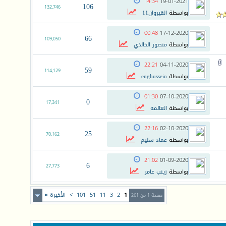
14:34
19-01-2021
106
132,746
بواسطة
القيروان11
00:48
17-12-2020
66
109,050
بواسطة
منصور الخالدي
22:21
04-11-2020
59
114,129
بواسطة
enghussein
01:30
07-10-2020
0
17,341
بواسطة
العالمه
22:16
02-10-2020
25
70,162
بواسطة
عماد سليم
21:02
01-09-2020
6
27,773
بواسطة
زينب عامر
1
2
3
11
51
101
>
الأخيرة
»
صفحة 1 من 261