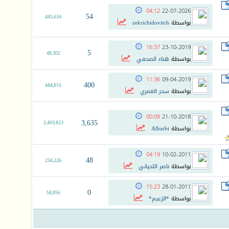
04:12
22-07-2026
54
445,634
بواسطة
zekrichidovitch
16:37
23-10-2019
5
48,302
بواسطة
هناء الصحفي
11:36
09-04-2019
400
484,816
بواسطة
سحر العمري
00:09
21-10-2018
3,635
2,469,823
بواسطة
Alharbi
04:19
10-02-2011
48
234,226
بواسطة
ناصر اللحياني
15:23
28-01-2011
0
58,856
بواسطة
*الزعيم*