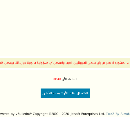
 المنشورة لا تعبر عن رأي ملتقى الفيزيائيين العرب ولانتحمل أي مسؤولية قانونية حيال ذلك ويتحمل كات
الساعة الآن
01:40
الاتصال بنا
-
الأرشيف
-
الأعلى
wered by vBulletin® Copyright ©2000 - 2026, Jelsoft Enterprises Ltd.
TranZ By Almuha