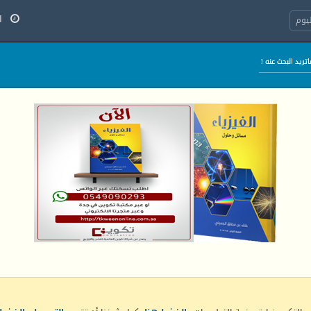
الج
يوم