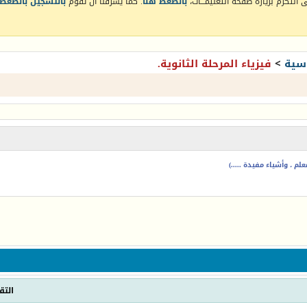
التكرم بزيارة صفحة التعليمـــات،
بالضغط هنا
. كما يشرفنا أن تقوم
بالتسجيل بالضغط 
سية
>
فيزياء المرحلة الثانوية.
م ، وأشياء مفيدة .....)
التق