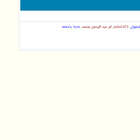
الجفول
,
nuha1423
,
ام عبد الرحمن محمد
,
kym
,
asma'a