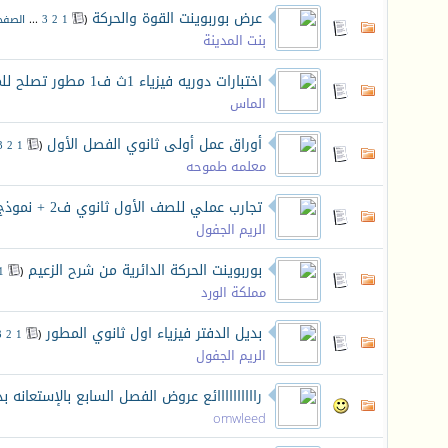
عرض بوربوينت القوة والحركة
‏
(
1
2
3
...
الصفح
بنت المدينة
اختبارات دوريه فيزياء 1ث ف1 مطور تصلح للمراجعه
الماس
أوراق عمل أولى ثانوي الفصل الأول
‏
3
2
1
(
معلمه طموحه
تجارب عملي للصف الأول ثانوي ف2 + نموذج الاجابة
الريم الجفول
بوربوينت الحركة الدائرية من شرح الزعيم
‏
1
(
مملكة الورد
بديل الدفتر فيزياء اول ثانوي المطور
‏
3
2
1
(
الريم الجفول
راااااااااائع عروض الفصل السابع بالإستعا
omwleed