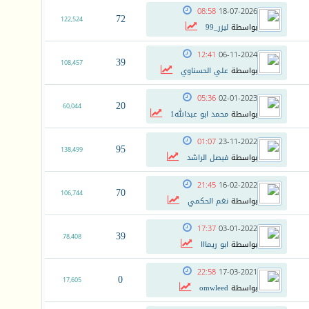
08:58
18-07-2026
72
122,524
بواسطة
ليزر_99
12:41
06-11-2024
39
108,457
بواسطة
علي الحسناوي
05:36
02-01-2023
20
60,044
بواسطة
محمد ابو عبدالله1
01:07
23-11-2022
95
138,499
بواسطة
فيصل الراشد
21:45
16-02-2022
70
106,744
بواسطة
نغم الحكمي
17:37
03-01-2022
39
78,408
بواسطة
ابو ريمااا
22:58
17-03-2021
0
17,605
بواسطة
omwleed