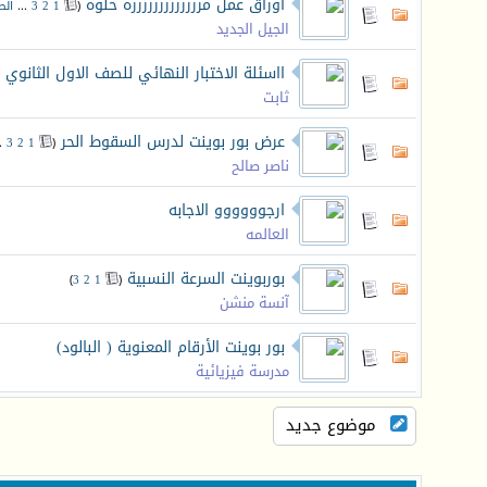
اوراق عمل مررررررررررررره حلوه
‏
(
1
2
3
...
الص
الجيل الجديد
ااسئلة الاختبار النهائي للصف الاول الثانوي
ثابت
عرض بور بوينت لدرس السقوط الحر
‏
..
3
2
1
(
ناصر صالح
ارجوووووو الاجابه
العالمه
بوربوينت السرعة النسبية
‏
)
3
2
1
(
آنسة منشن
بور بوينت الأرقام المعنوية ( البالود)
مدرسة فيزيائية
موضوع جديد