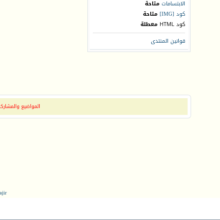
الابتسامات
متاحة
كود [IMG]
متاحة
كود HTML
معطلة
قوانين المنتدى
المواضيع والمشاركات
jir