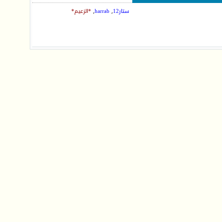
ستار12
,
harrab
,
*الزعيم*