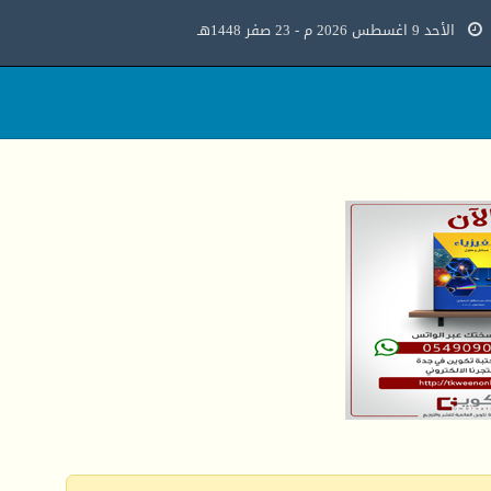
الأحد 9 اغسطس 2026 م - 23 صفر 1448هـ