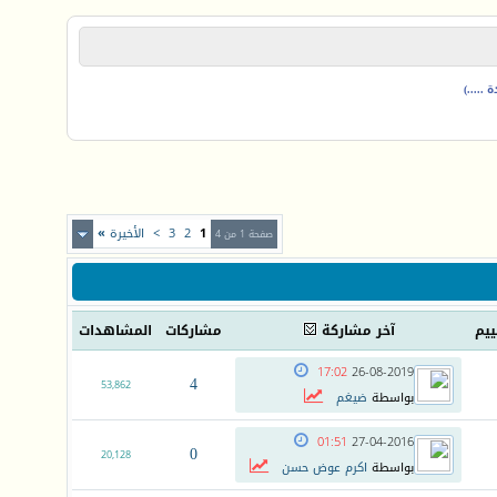
.....)
1
2
3
>
الأخيرة
»
صفحة 1 من 4
ييم
آخر مشاركة
مشاركات
المشاهدات
17:02
26-08-2019
4
53,862
بواسطة
ضيغم
01:51
27-04-2016
0
20,128
بواسطة
اكرم عوض حسن