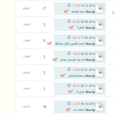
11:59
14-12-2014
17
40,567
بواسطة
صبا المحنه
04:38
26-06-2014
2
18,940
بواسطة
جُمان*
09:18
11-03-2014
0
19,646
بواسطة
احمد الامين بابكر عبدالله
18:43
02-03-2014
2
19,488
بواسطة
ام عبد الرحمن محمد
13:30
23-01-2014
2
26,062
بواسطة
سعداينشتاين
00:25
30-11-2013
1
19,991
بواسطة
مدى11
22:40
30-10-2013
10
40,187
بواسطة
mr-zaher