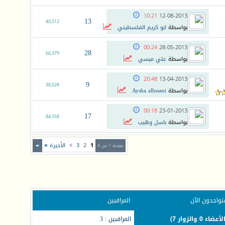
10:21
12-08-2013
13
40,512
بواسطة
ابو كريم الفلسطيني
00:24
28-05-2013
28
66,379
بواسطة
علي ميسي
20:48
13-04-2013
9
38,028
بواسطة
Aysha alhssani
00:18
23-01-2013
17
84,558
بواسطة
باسل وهيب
1
2
3
>
الأخيرة
»
صفحة 1 من 4
تواجدون الآن
المراقبين
المراقبين : 3