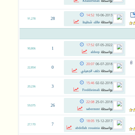
بواسطة
KhalidSinan
14:52
10-06-2013
28
91,278
بواسطة
مالك شطيط
17:52
07-05-2022
1
90,806
بواسطة
aldeep
20:07
06-07-2018
0
22,854
بواسطة
خلف الجميلي
15:46
02-02-2018
3
20,236
بواسطة
Freddieimali
22:08
25-01-2018
26
59,075
بواسطة
sabermmt
18:05
15-12-2017
7
27,170
بواسطة
abdellah rouainia