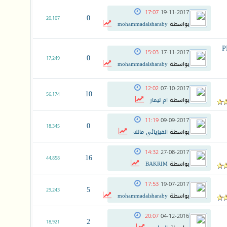
17:07
19-11-2017
0
20,107
بواسطة
mohammadalsharaby
PHY
15:03
17-11-2017
0
17,249
بواسطة
mohammadalsharaby
12:02
07-10-2017
10
56,174
بواسطة
ام ليمار
11:19
09-09-2017
0
18,345
بواسطة
الفيزيائي مالك
14:32
27-08-2017
16
44,858
بواسطة
BAKRIM
17:53
19-07-2017
5
29,243
بواسطة
mohammadalsharaby
20:07
04-12-2016
2
18,921