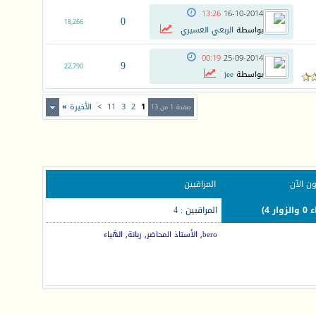
13:26
16-10-2014
0
18,266
بواسطة
الربعي العسيري
00:19
25-09-2014
9
22,790
بواسطة
jee
1
2
3
11
>
الأخيرة
»
صفحة 1 من 13
ن الآن
المراقبين
المراقبين : 4
bero
,
الأستاذ المحاضر
,
ربانة
,
الهَياء