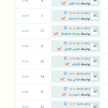
4
37,941
بواسطة
نداء العمر
05:24
15-12-2012
1
28,509
بواسطة
nuha1423
02:12
30-11-2012
17
54,539
بواسطة
Mesho0o Neeng
00:45
26-11-2012
0
29,608
بواسطة
همس الانامل
19:58
09-11-2012
22
81,093
بواسطة
الأيهم
02:01
28-03-2012
14
63,020
بواسطة
هذلي رنية
16:14
18-03-2012
0
29,466
بواسطة
m_nagy2
12:17
10-01-2012
11
56,535