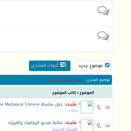
موضوع جديد
أدوات المنتدى
مواضيع المنتدى
:
منتدى الفيديو العـــــلمي
الموضوع
/
كاتب الموضوع
مثبــت:
حمل سلسلة The Mechanical Universe الراائعة
mafia
مثبــت:
مكتبة فيديو الرياضيات والفيزياء
الفيزياء الجديدة