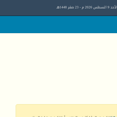
د 9 اغسطس 2026 م - 23 صفر 1448هـ