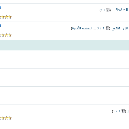
‏
)
2
1
(
. من رفعي
‏
(
1
2
3
...
الصفحة الأخيرة
)
‏
)
3
2
1
(