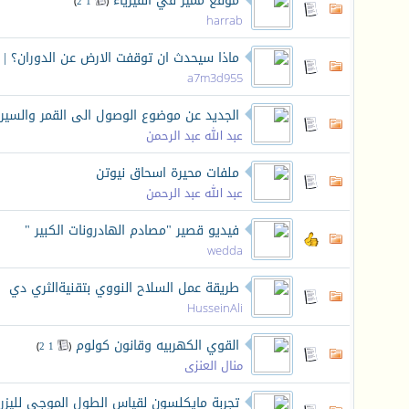
موقع مميز في الفيزياء
‏
)
2
1
(
harrab
ماذا سيحدث ان توقفت الارض عن الدوران؟ |
a7m3d955
الجديد عن موضوع الوصول الى القمر والسي
عبد الله عبد الرحمن
ملفات محيرة اسحاق نيوتن
عبد الله عبد الرحمن
فيديو قصير "مصادم الهادرونات الكبير "
wedda
طريقة عمل السلاح النووي بتقنيةالثري دي
HusseinAli
القوي الكهربيه وقانون كولوم
‏
)
2
1
(
منال العنزى
تجربة مايكلسون لقياس الطول الموجي لليزر