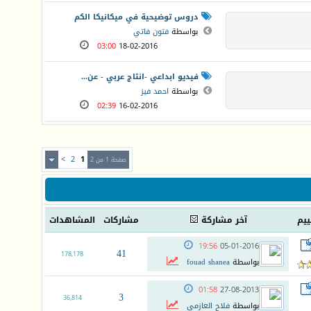
دروس توضيحية في ميكانيكا الكم
بواسطة
فتون فاتي
03:00
18-02-2016
فيديو ابداعي -انتاج عربي - عن...
بواسطة
احمد فيز
02:39
16-02-2016
>
2
1
صفحة 1 من 2
ييم
آخر مشاركة
مشاركات
المشاهدات
19:56
05-01-2016
41
178,178
بواسطة
fouad shanea
01:58
27-08-2013
3
36,814
بواسطة
فلاح العازمي