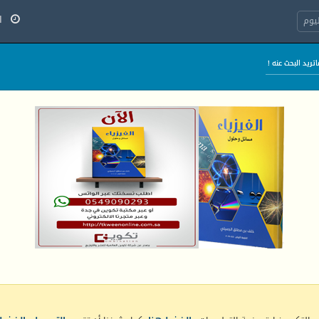
الأح
يوم