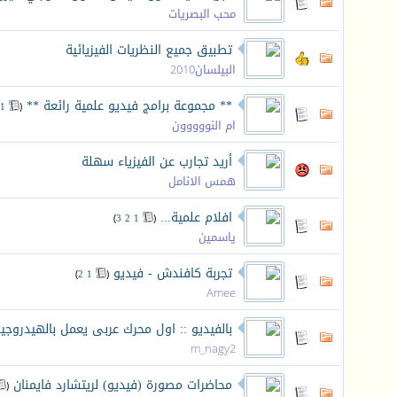
محب البصريات
تطبيق جميع النظريات الفيزيائية
البيلسان2010
** مجموعة برامج فيديو علمية رائعة **
‏
1
(
ام النووووون
أريد تجارب عن الفيزياء سهلة
همس الانامل
افلام علمية...
‏
)
3
2
1
(
ياسمين
تجربة كافندش - فيديو
‏
)
2
1
(
Amee
بالفيديو :: اول محرك عربى يعمل بالهيدروجي
m_nagy2
محاضرات مصورة (فيديو) لريتشارد فايمنان
‏
(