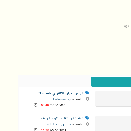

دوائر التيار الكهربي Circuits*
بواسطة
heshamsedky
00:48
22-04-2020
كيف تقرأ كتاب لاتريد قراءته
بواسطة
موسى عبد الماجد
22:20
05-04-2017