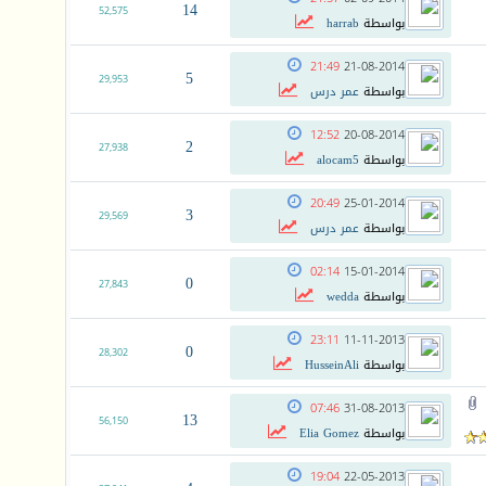
14
52,575
بواسطة
harrab
21:49
21-08-2014
5
29,953
بواسطة
عمر درس
12:52
20-08-2014
2
27,938
بواسطة
alocam5
20:49
25-01-2014
3
29,569
بواسطة
عمر درس
02:14
15-01-2014
0
27,843
بواسطة
wedda
23:11
11-11-2013
0
28,302
بواسطة
HusseinAli
07:46
31-08-2013
13
56,150
بواسطة
Elia Gomez
19:04
22-05-2013