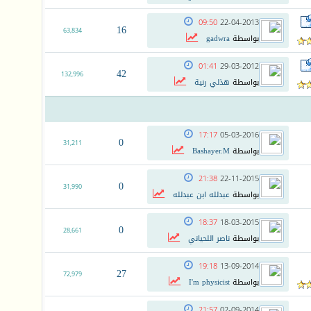
09:50
22-04-2013
16
63,834
بواسطة
gadwra
01:41
29-03-2012
42
132,996
بواسطة
هذلي رنية
17:17
05-03-2016
0
31,211
بواسطة
Bashayer.M
21:38
22-11-2015
0
31,990
بواسطة
عبدلله ابن عبدلله
18:37
18-03-2015
0
28,661
بواسطة
ناصر اللحياني
19:18
13-09-2014
27
72,979
بواسطة
I'm physicist
21:57
02-09-2014