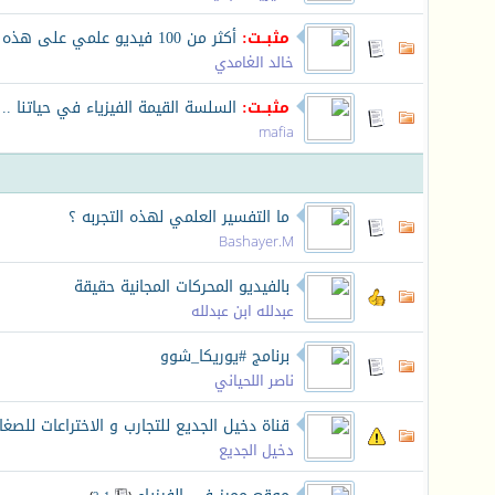
مثبــت:
أكثر من 100 فيديو علمي على هذه الصفحة...
خالد الغامدي
مثبــت:
السلسة القيمة الفيزياء في حياتنا .
mafia
ما التفسير العلمي لهذه التجربه ؟
Bashayer.M
بالفيديو المحركات المجانية حقيقة
عبدلله ابن عبدلله
برنامج #يوريكا_شوو
ناصر اللحياني
قناة دخيل الجديع للتجارب و الاختراعات للصغار
دخيل الجديع