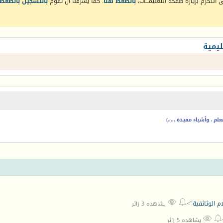
التكرم بزيارة صفحة التعليمـــات،
بالضغط هنا
. كما يشرفنا أن تقوم
بالتسجيل بالضغط 
يمية
م ، وأشياء مفيدة .....)


ام الوثائقية">
يشاهده 3 زائر


يشاهده 5 زائر