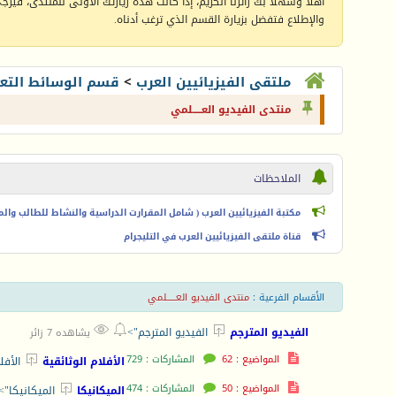
أهلا وسهلا بك زائرنا الكريم، إذا كانت هذه زيارتك الأولى للمنتدى، فيرجى 
والإطلاع فتفضل بزيارة القسم الذي ترغب أدناه.
ملتقى الفيزيائيين العرب
>
قسم الوسائط التعل
منتدى الفيديو العـــــلمي
الملاحظات
مكتبة الفيزيائيين العرب ( شامل المقرارت الدراسية والنشاط للطالب والمعل
قناة ملتقى الفيزيائيين العرب في التليجرام
الأقسام الفرعية
:
منتدى الفيديو العـــــلمي



الفيديو المترجم
الفيديو المترجم">
يشاهده 7 زائر
المواضيع : 62
المشاركات : 729

الأفلام الوثائقية
الأفل
المواضيع : 50
المشاركات : 474

الميكانيكا
الميكانيكا">