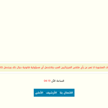
 المنشورة لا تعبر عن رأي ملتقى الفيزيائيين العرب ولانتحمل أي مسؤولية قانونية حيال ذلك ويتحمل كات
الساعة الآن
04:19
الاتصال بنا
-
الأرشيف
-
الأعلى