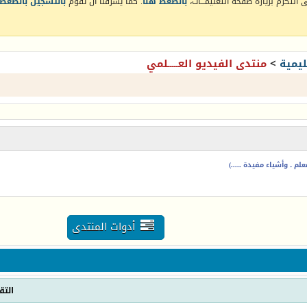
التكرم بزيارة صفحة التعليمـــات،
بالضغط هنا
. كما يشرفنا أن تقوم
بالتسجيل بالضغط 
يمية
>
منتدى الفيديو العـــــلمي
م ، وأشياء مفيدة .....)
أدوات المنتدى
التق