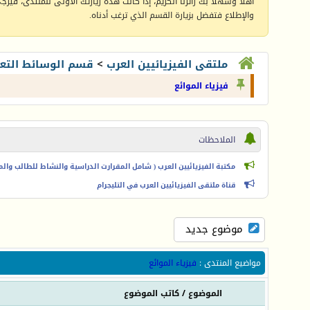
أهلا وسهلا بك زائرنا الكريم، إذا كانت هذه زيارتك الأولى للمنتدى، فيرجى 
والإطلاع فتفضل بزيارة القسم الذي ترغب أدناه.
ملتقى الفيزيائيين العرب
>
قسم الوسائط التعل
فيزياء الموائع
الملاحظات
مكتبة الفيزيائيين العرب ( شامل المقرارت الدراسية والنشاط للطالب والمعل
قناة ملتقى الفيزيائيين العرب في التليجرام
موضوع جديد
مواضيع المنتدى
:
فيزياء الموائع
الموضوع
/
كاتب الموضوع