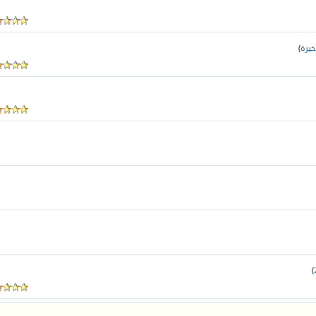
خيرة
)
)