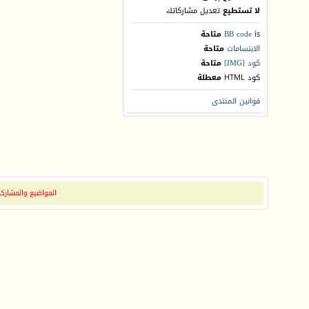
لا تستطيع
تعديل مشاركاتك
is
BB code
متاحة
الابتسامات
متاحة
كود [IMG]
متاحة
كود HTML
معطلة
قوانين المنتدى
المواضيع والمشاركات