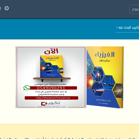
الج
يوم