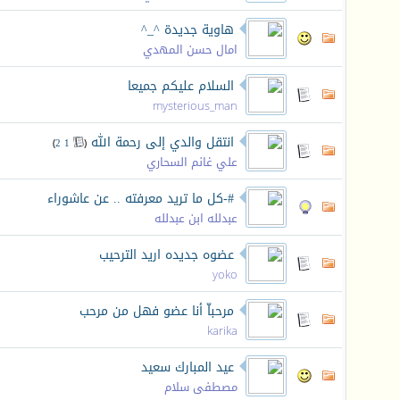
هاوية جديدة ^_^
امال حسن المهدي
السلام عليكم جميعا
mysterious_man
انتقل والدي إلى رحمة الله
‏
)
2
1
(
علي غانم السحاري
#-كل ما تريد معرفته .. عن عاشوراء
عبدلله ابن عبدلله
عضوه جديده اريد الترحيب
yoko
مرحباّ أنا عضو فهل من مرحب
karika
عيد المبارك سعيد
مصطفى سلام