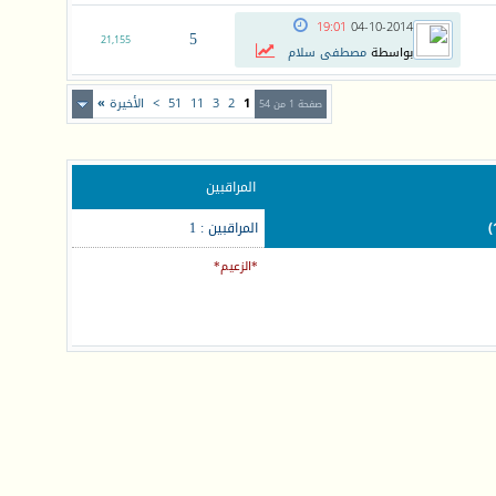
19:01
04-10-2014
5
21,155
بواسطة
مصطفى سلام
1
2
3
11
51
>
الأخيرة
»
صفحة 1 من 54
المراقبين
المراقبين : 1
*الزعيم*