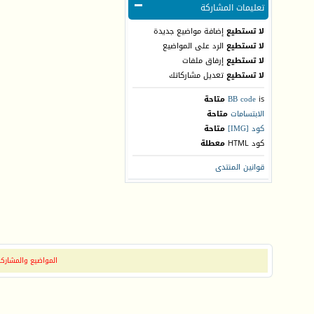
تعليمات المشاركة
لا تستطيع
إضافة مواضيع جديدة
لا تستطيع
الرد على المواضيع
لا تستطيع
إرفاق ملفات
لا تستطيع
تعديل مشاركاتك
is
BB code
متاحة
الابتسامات
متاحة
كود [IMG]
متاحة
كود HTML
معطلة
قوانين المنتدى
المواضيع والمشاركات