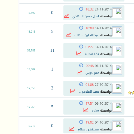
18:32
21-11-2014
0
17,490
بواسطة
امال حسن المهدي
10:09
14-11-2014
5
18,213
بواسطة
عبدلله ابن عبدلله
07:27
14-11-2014
11
32,789
بواسطة
nuha1423
20:46
01-11-2014
1
18,402
بواسطة
عمر درس
01:06
27-10-2014
2
17,550
بواسطة
بعيد الملآمح..,
17:51
09-10-2014
5
17,269
بواسطة
yoko
19:02
04-10-2014
0
16,719
بواسطة
مصطفى سلام