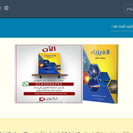
السب
يوم