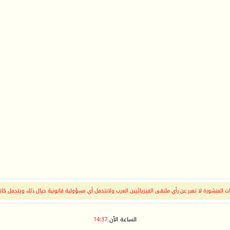
 المنشورة لا تعبر عن رأي ملتقى الفيزيائيين العرب ولانتحمل أي مسؤولية قانونية حيال ذلك ويتحمل كات
الساعة الآن
14:37