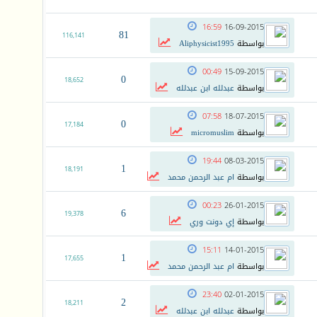
16:59
16-09-2015
81
116,141
بواسطة
Aliphysicist1995
00:49
15-09-2015
0
18,652
بواسطة
عبدلله ابن عبدلله
07:58
18-07-2015
0
17,184
بواسطة
micromuslim
19:44
08-03-2015
1
18,191
بواسطة
ام عبد الرحمن محمد
00:23
26-01-2015
6
19,378
بواسطة
إي دونت وري
15:11
14-01-2015
1
17,655
بواسطة
ام عبد الرحمن محمد
23:40
02-01-2015
2
18,211
بواسطة
عبدلله ابن عبدلله