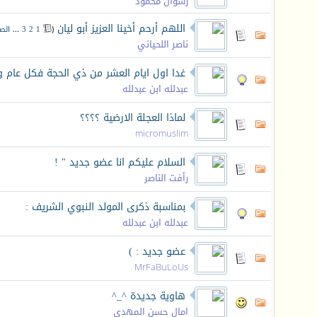
رشوان محمود
اللهم أرحم أخينا العزيز أبو ليان
‏
(
1
2
3
...
الص
ناصر اللحياني
غدا اول ايام العشر من ذي الحجة فكل عام وا
عبدلله ابن عبدلله
لماذا العجلة الارضية ؟؟؟؟
micromuslim
السلام عليكم انا عضو جديد " !
رأفت الناصر
بمناسبة ذكرى المولد النبوي الشريف :
عبدلله ابن عبدلله
عضو جديد : )
MrFaBuLoUs
هاوية جديدة ^_^
امال حسن المهدي