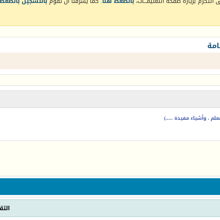
التكرم بزيارة صفحة التعليمـــات،
بالضغط هنا
. كما يشرفنا أن تقوم
بالتسجيل بالضغط 
امة
م ، وأشياء مفيدة .....)
التق