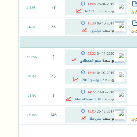
11:08
28-04-2019
71
213,991
بواسطة
ابو مهند60
15:30
09-10-2011
36
142,311
بواسطة
جونكري
23:22
04-11-2020
2
123,976
بواسطة
سمر القحطانى
18:44
04-02-2019
45
90,156
بواسطة
البيلسان2010
14:22
29-03-2018
1
24,190
بواسطة
AhmedYasser3010
15:03
26-12-2017
146
171,075
بواسطة
مس حلا
-
-
-