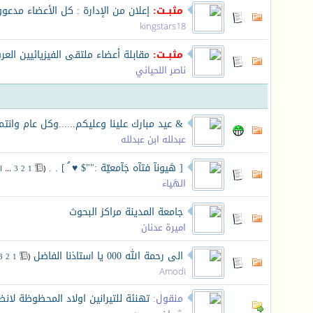
مثبــت:
إعلان من الإدارة : كل الأعضاء مدعو
kingstars18
مثبــت:
مقابلة أعضاء ملتقى الفيزيائيين العرب
ناصر اللحياني
& عيد مبارك علينا وعليكم......وكل عام وانتم
عبدلله ابن عبدلله
[ هَيونآ فتآه جَآمعيّة :""$ ♥ ُ ] . .
‏
(
1
2
3
...
ا
الهَياء
جامعة المدينة مراكز البحوث
اميرة عدنان
الى رحمة الله 000 يا استاذنا الفاضل
‏
3
2
1
(
Amodi
منقول:
تهنئة للتيرانين اولاد المحظوظة لا