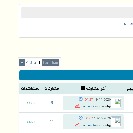
.....)
>
3
2
1
صفحة 1 من 3
ييم
آخر مشاركة
مشاركات
المشاهدات
01:27
19-11-2020
6
83,016
بواسطة
omarart-en
01:02
19-11-2020
11
38,171
بواسطة
omarart-en