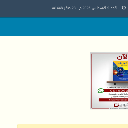
الأحد 9 اغسطس 2026 م - 23 صفر 1448هـ