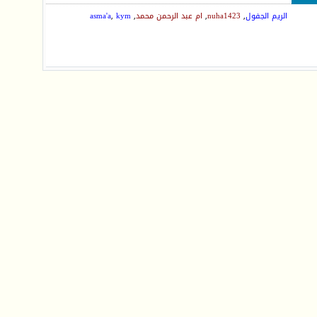
الريم الجفول
,
nuha1423
,
ام عبد الرحمن محمد
,
kym
,
asma'a