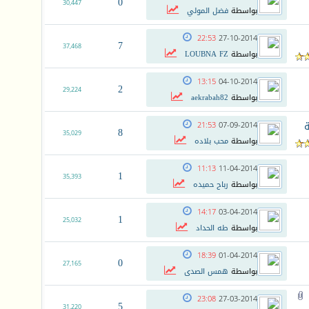
0
30,447
بواسطة
فضل المولي
22:53
27-10-2014
7
37,468
بواسطة
LOUBNA FZ
13:15
04-10-2014
2
29,224
بواسطة
aekrabah82
ة
21:53
07-09-2014
8
35,029
بواسطة
محب بلاده
11:13
11-04-2014
1
35,393
بواسطة
رباح حميده
14:17
03-04-2014
1
25,032
بواسطة
طه الحداد
18:39
01-04-2014
0
27,165
بواسطة
همس الصدى
23:08
27-03-2014
5
31,220