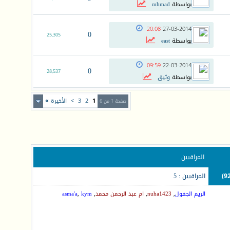
بواسطة
mhmad
20:08
27-03-2014
0
25,305
بواسطة
east
09:59
22-03-2014
0
28,537
بواسطة
وثيق
1
2
3
>
الأخيرة
»
صفحة 1 من 6
المراقبين
المراقبين : 5
الريم الجفول
,
nuha1423
,
ام عبد الرحمن محمد
,
kym
,
asma'a