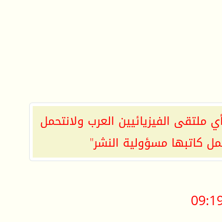
ي ملتقى الفيزيائيين العرب ولانتحمل
مل كاتبها مسؤولية النشر"
09:1