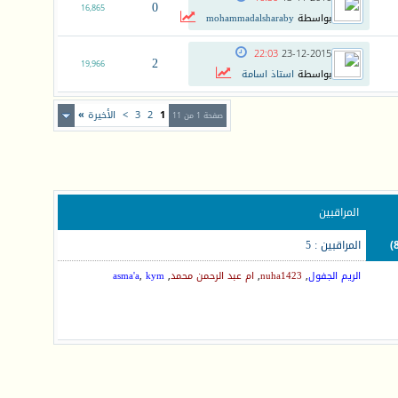
0
16,865
بواسطة
mohammadalsharaby
22:03
23-12-2015
2
19,966
بواسطة
استاذ اسامة
1
2
3
>
الأخيرة
»
صفحة 1 من 11
المراقبين
المراقبين : 5
الريم الجفول
,
nuha1423
,
ام عبد الرحمن محمد
,
kym
,
asma'a