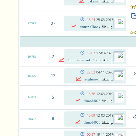
بواسطة
bakenam
15:24
25-03-2013
27
77,929
بواسطة
emtiaz.ellbody
19:02
17-03-2023
2
89,715
بواسطة
محمد حامد محمد محمد
22:33
04-11-2020
)
13
48,366
بواسطة
enghussein
15:36
12-03-2019
5
24,845
بواسطة
ahmed4026
ق
15:09
12-03-2019
6
20,462
بواسطة
ahmed4026
00:57
19-11-2017