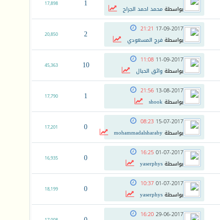
1
17,898
بواسطة
محمد احمد الجراح
21:21
17-09-2017
2
20,850
بواسطة
فرج المسعودي
11:08
11-09-2017
10
45,363
بواسطة
واثق الحبال
21:56
13-08-2017
1
17,790
بواسطة
shook
08:23
15-07-2017
0
17,201
بواسطة
mohammadalsharaby
16:25
01-07-2017
0
16,935
بواسطة
yaserphys
10:37
01-07-2017
0
18,199
بواسطة
yaserphys
16:20
29-06-2017
0