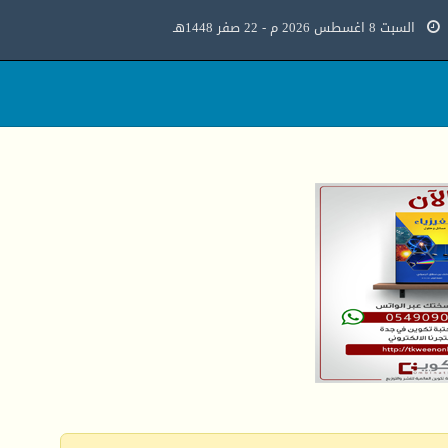
السبت 8 اغسطس 2026 م - 22 صفر 1448هـ