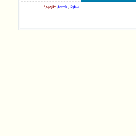
ستار12
,
harrab
,
*الزعيم*