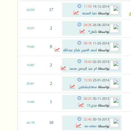
11:59
14-12-2014
17
40,559
بواسطة
صبا المحنه
04:38
26-06-2014
2
18,937
بواسطة
جُمان*
09:18
11-03-2014
0
19,645
بواسطة
احمد الامين بابكر عبدالله
18:43
02-03-2014
2
19,487
بواسطة
ام عبد الرحمن محمد
13:30
23-01-2014
2
26,061
بواسطة
سعداينشتاين
00:25
30-11-2013
1
19,985
بواسطة
مدى11
22:40
30-10-2013
10
40,178
بواسطة
mr-zaher