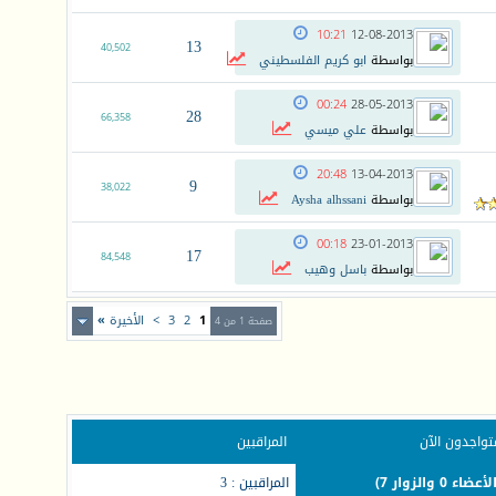
10:21
12-08-2013
13
40,502
بواسطة
ابو كريم الفلسطيني
00:24
28-05-2013
28
66,358
بواسطة
علي ميسي
20:48
13-04-2013
9
38,022
بواسطة
Aysha alhssani
00:18
23-01-2013
17
84,548
بواسطة
باسل وهيب
1
2
3
>
الأخيرة
»
صفحة 1 من 4
تواجدون الآن
المراقبين
المراقبين : 3