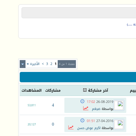
.....)
1
2
3
>
الأخيرة
»
صفحة 1 من 4
ييم
آخر مشاركة
مشاركات
المشاهدات
17:02
26-08-2019
4
53,811
بواسطة
ضيغم
01:51
27-04-2016
0
20,127
بواسطة
اكرم عوض حسن