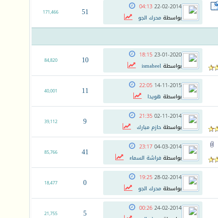
04:13
22-02-2014
51
171,466
بواسطة
محرك الجو
18:15
23-01-2020
10
84,820
بواسطة
ismaheel
22:05
14-11-2015
11
40,001
بواسطة
هويدا
21:35
02-11-2014
9
39,112
بواسطة
حازم مبارك
23:17
04-03-2014
41
85,766
بواسطة
فراشة السماء
19:25
28-02-2014
0
18,477
بواسطة
محرك الجو
00:26
24-02-2014
5
21,755