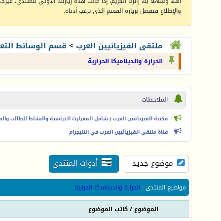
أهلا وسهلا بك زائرنا الكريم، إذا كانت هذه زيارتك الأولى للمنتدى، فيرجى 
والإطلاع فتفضل بزيارة القسم الذي ترغب أدناه.
ملتقى الفيزيائيين العرب
>
قسم الوسائط التعل
الحرارة والديناميكا الحرارية
الملاحظات
مكتبة الفيزيائيين العرب ( شامل المقرارت الدراسية والنشاط للطالب والمعل
قناة ملتقى الفيزيائيين العرب في التليجرام
موضوع جديد
أدوات المنتدى
مواضيع المنتدى
:
الحرارة والديناميكا الحرارية
الموضوع
/
كاتب الموضوع