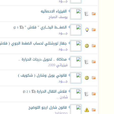
جـــــــود
الفيزياء الاحصائيه
يوسف الصباح
الضغــــط البخــــاري " فلاش "
‏
)
2
1
(
جـــــــود
جهاز تورشللي لحساب الضغط الجوي ( فلاش
جـــــــود
محاكاة .. تحويل درجات الحرارة ..
فيزيائي 2009
قانوني بويل وشارل ( شكويف )
جـــــــود
فلاش انتقال الحرارة
‏
)
3
2
1
(
شادن ...
قانون شارل ارجو التوضيح
3abkrino