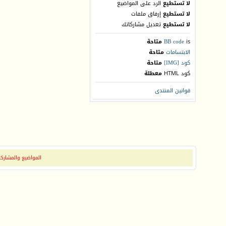
لا تستطيع
الرد على المواضيع
لا تستطيع
إرفاق ملفات
لا تستطيع
تعديل مشاركاتك
is
BB code
متاحة
الابتسامات
متاحة
كود [IMG]
متاحة
كود HTML
معطلة
قوانين المنتدى
المواضيع والمشاركات