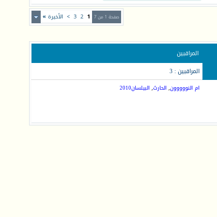
1
2
3
>
الأخيرة
»
صفحة 1 من 7
المراقبين
المراقبين : 3
ام النووووون
,
الحارث
,
البيلسان2010