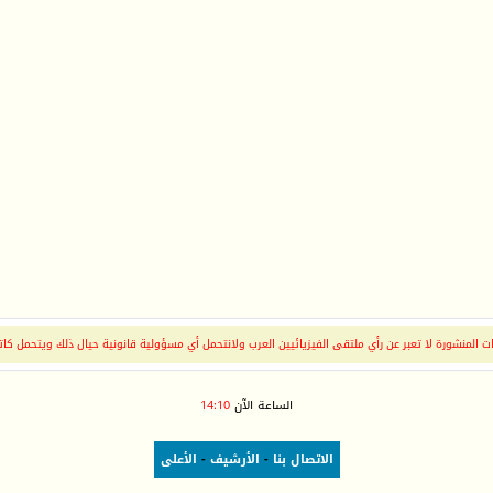
 المنشورة لا تعبر عن رأي ملتقى الفيزيائيين العرب ولانتحمل أي مسؤولية قانونية حيال ذلك ويتحمل كات
الساعة الآن
14:10
الاتصال بنا
-
الأرشيف
-
الأعلى