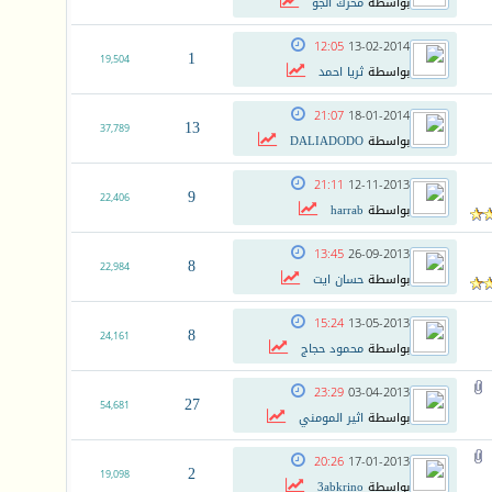
بواسطة
محرك الجو
12:05
13-02-2014
1
19,504
بواسطة
ثريا احمد
21:07
18-01-2014
13
37,789
بواسطة
DALIADODO
21:11
12-11-2013
9
22,406
بواسطة
harrab
13:45
26-09-2013
8
22,984
بواسطة
حسان ايت
15:24
13-05-2013
8
24,161
بواسطة
محمود حجاج
23:29
03-04-2013
27
54,681
بواسطة
اثير المومني
20:26
17-01-2013
2
19,098
بواسطة
3abkrino