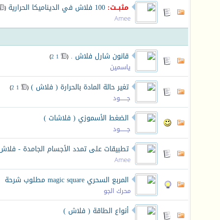
مثبــت:
100 فلاش في الديناميكا الحرارية
‏
(
Amee
قانون شارل فلاش .
‏
)
2
1
(
ياسمين
تغير حالة المادة بالحرارة ( فلاش )
‏
)
2
1
(
جـــــــود
الضغط الأسموزي ( فلاشات )
جـــــــود
تطبيقات على تمدد الأجسام الجامدة - فلاش
Amee
المربع السحري magic square مطلوب شرحة
محرك الجو
أنواع الطاقة ( فلاش )