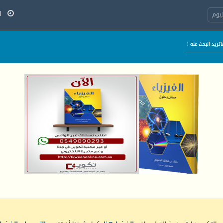
الج
يوم