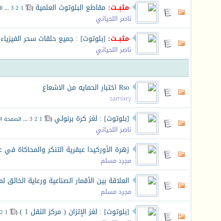
مثبــت:
مقاطع البلوتوث العلمية
‏
(
1
2
3
...
ا
ناصر اللحياني
مثبــت:
[بلوتوث] : جميع حلقات سحر الفيزياء
‏
ناصر اللحياني
Rso اختبار الحمايه من الاشعاع
samixry
[بلوتوث] : لغز كرة برنولي
‏
(
1
2
3
...
الصفحة ال
ناصر اللحياني
زهرة الأوركيدا عبقرية التنكر والمحاكاة في ع
مجرد مسلم
العلاقة بين الأقمار الصناعية ورعاية الخالق ل
مجرد مسلم
[بلوتوث] : لغز الإتزان ( مركز الثقل 1 )
‏
2
1
(