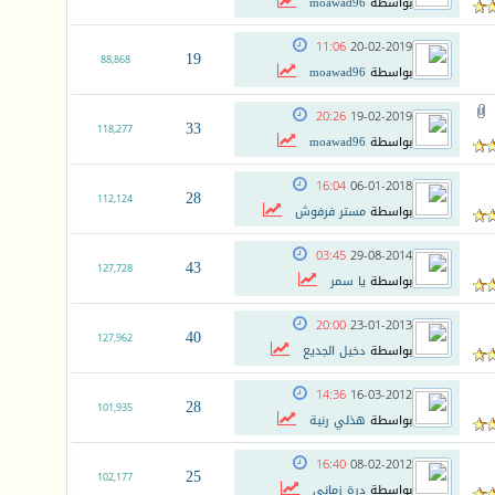
بواسطة
moawad96
11:06
20-02-2019
19
88,868
بواسطة
moawad96
20:26
19-02-2019
33
118,277
بواسطة
moawad96
16:04
06-01-2018
28
112,124
بواسطة
مستر فرفوش
03:45
29-08-2014
43
127,728
بواسطة
يا سمر
20:00
23-01-2013
40
127,962
بواسطة
دخيل الجديع
14:36
16-03-2012
28
101,935
بواسطة
هذلي رنية
16:40
08-02-2012
25
102,177
بواسطة
درة زماني