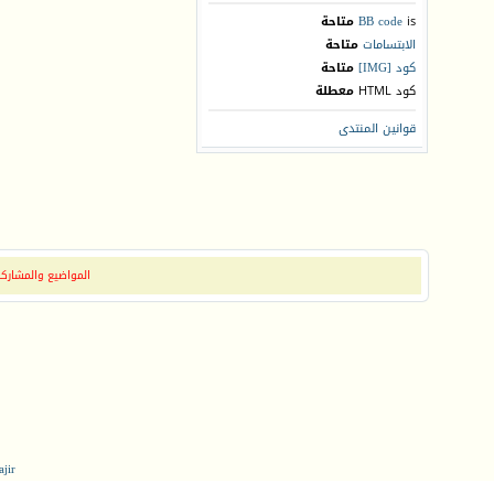
is
BB code
متاحة
الابتسامات
متاحة
كود [IMG]
متاحة
كود HTML
معطلة
قوانين المنتدى
المواضيع والمشاركات
jir