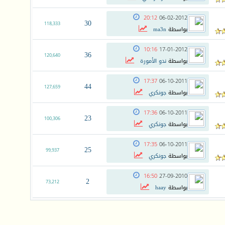
20:12
06-02-2012
30
118,333
بواسطة
ma3n
10:16
17-01-2012
36
120,640
بواسطة
ندو الأمورة
17:37
06-10-2011
44
127,659
بواسطة
جونكري
17:36
06-10-2011
23
100,306
بواسطة
جونكري
17:35
06-10-2011
25
99,937
بواسطة
جونكري
16:50
27-09-2010
2
73,212
بواسطة
haay