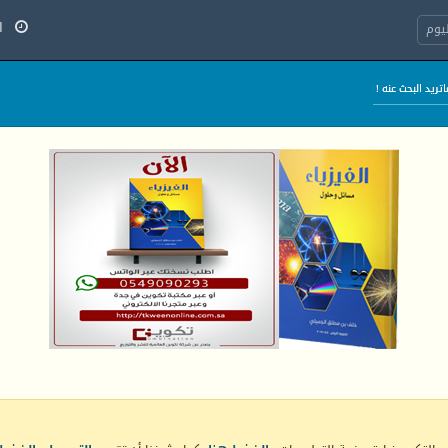
السب
يوم