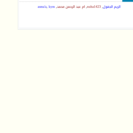
الريم الجفول
,
nuha1423
,
ام عبد الرحمن محمد
,
kym
,
asma'a