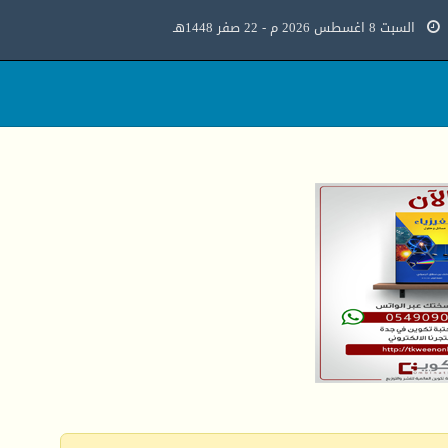
السبت 8 اغسطس 2026 م - 22 صفر 1448هـ