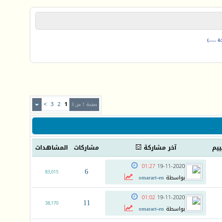
.....)
>
3
2
1
صفحة 1 من 3
ييم
آخر مشاركة
مشاركات
المشاهدات
01:27
19-11-2020
6
83,015
بواسطة
omarart-en
01:02
19-11-2020
11
38,170
بواسطة
omarart-en