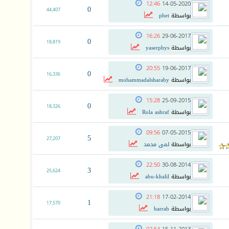
12:46
14-05-2020
0
44,407
بواسطة
phet
16:26
29-06-2017
0
18,819
بواسطة
yaserphys
20:55
19-06-2017
0
16,336
بواسطة
mohammadalsharaby
15:28
25-09-2015
0
18,326
بواسطة
Rola ashraf
09:56
07-05-2015
5
27,207
بواسطة
لمى محمد
22:50
30-08-2014
3
25,624
بواسطة
abu-khalil
21:18
17-02-2014
1
17,570
بواسطة
harrab