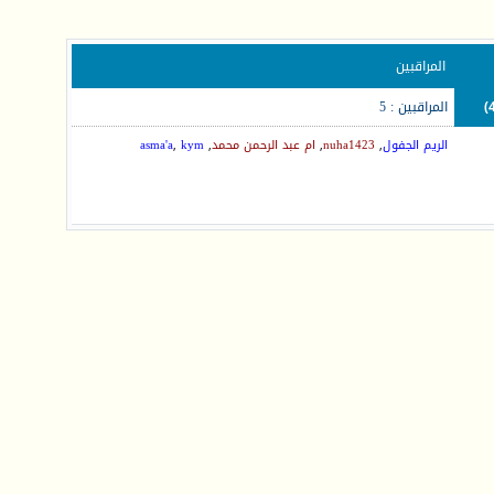
المراقبين
المراقبين : 5
الريم الجفول
,
nuha1423
,
ام عبد الرحمن محمد
,
kym
,
asma'a