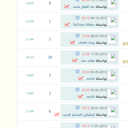
02:54
15-11-2013
0
18,076
بواسطة
عبد الفتاح محمد
02:19
04-10-2013
1
22,958
بواسطة
Na3'oma Maher
13:08
06-07-2013
5
21,344
بواسطة
cheikh king
12:28
17-05-2013
10
36,123
بواسطة
مهند حمد
23:29
03-05-2013
2
19,469
بواسطة
mufid
23:25
03-05-2013
2
19,409
بواسطة
mufid
19:15
25-01-2013
6
21,958
بواسطة
اينشتاين المسلم الجديد
18:13
11-01-2013