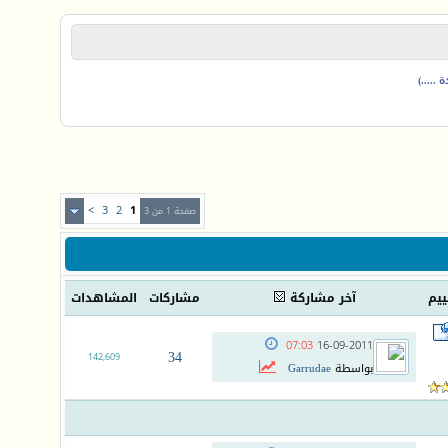
.....)
>
3
2
1
صفحة 1 من 3
ييم
آخر مشاركة
مشاركات
المشاهدات
07:03
16-09-2011
34
142,609
بواسطة
Garrudae