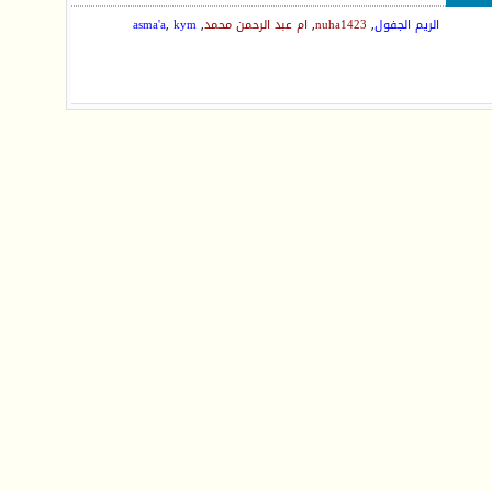
الريم الجفول
,
nuha1423
,
ام عبد الرحمن محمد
,
kym
,
asma'a