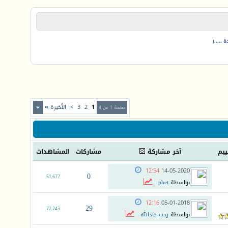
.....)
1
2
3
>
الأخيرة
»
صفحة 1 من 4
ييم
آخر مشاركة
مشاركات
المشاهدات
12:54
14-05-2020
0
51,677
بواسطة
phet
12:16
05-01-2018
29
72,243
بواسطة
رجب جادالله