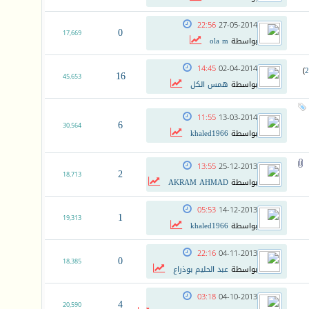
22:56
27-05-2014
0
17,669
بواسطة
ola m
14:45
02-04-2014
)
2
16
45,653
بواسطة
همس الكل
11:55
13-03-2014
6
30,564
بواسطة
khaled1966
13:55
25-12-2013
2
18,713
بواسطة
AKRAM AHMAD
05:53
14-12-2013
1
19,313
بواسطة
khaled1966
22:16
04-11-2013
0
18,385
بواسطة
عبد الحليم بوذراع
03:18
04-10-2013
4
20,590