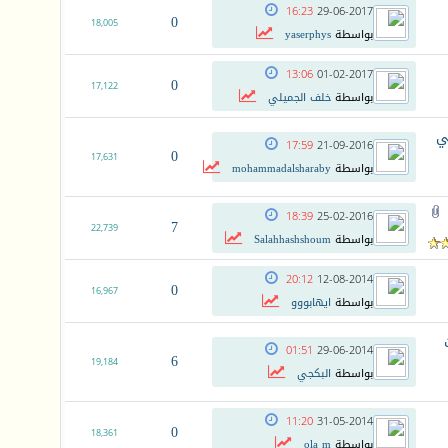
16:23
29-06-2017
0
18,005
بواسطة
yaserphys
13:06
01-02-2017
0
17,122
بواسطة
خلف الجميلي
ي
17:59
21-09-2016
0
17,631
بواسطة
mohammadalsharaby
18:39
25-02-2016
7
22,739
بواسطة
Salahhashshoum
20:12
12-08-2014
0
16,967
بواسطة
ايهابووو
01:51
29-06-2014
6
19,184
بواسطة
البكجي
11:20
31-05-2014
0
18,361
بواسطة
ola m