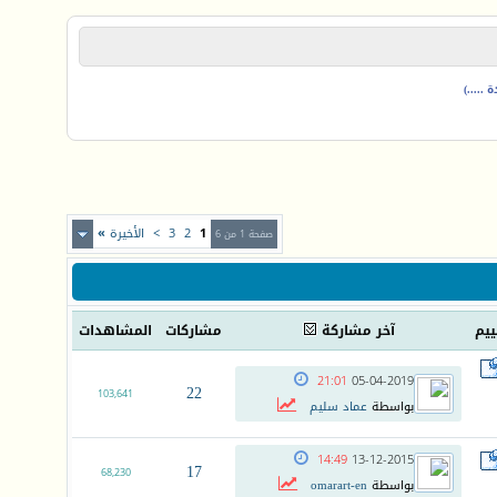
.....)
1
2
3
>
الأخيرة
»
صفحة 1 من 6
ييم
آخر مشاركة
مشاركات
المشاهدات
21:01
05-04-2019
22
103,641
بواسطة
عماد سليم
14:49
13-12-2015
17
68,230
بواسطة
omarart-en