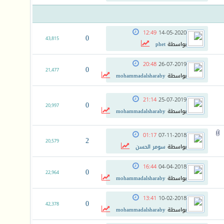
12:49
14-05-2020
0
43,815
بواسطة
phet
20:48
26-07-2019
0
21,477
بواسطة
mohammadalsharaby
21:14
25-07-2019
0
20,997
بواسطة
mohammadalsharaby
01:17
07-11-2018
2
20,579
بواسطة
سومر الحسن
16:44
04-04-2018
0
22,964
بواسطة
mohammadalsharaby
13:41
10-02-2018
0
42,378
بواسطة
mohammadalsharaby