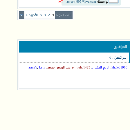
بواسطة
amory-805@live.com
1
2
3
>
الأخيرة
»
صفحة 1 من 6
المراقبين
المراقبين : 6
khaled1966
,
الريم الجفول
,
nuha1423
,
ام عبد الرحمن محمد
,
kym
,
asma'a