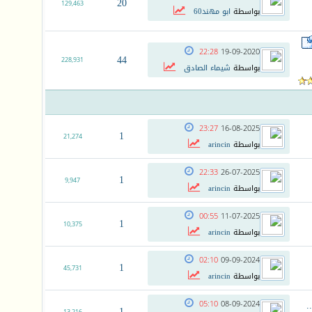
20
129,463
بواسطة
ابو مهند60
22:28
19-09-2020
44
228,931
بواسطة
شيماء الصادق
23:27
16-08-2025
1
21,274
بواسطة
arincin
22:33
26-07-2025
1
9,947
بواسطة
arincin
00:55
11-07-2025
1
10,375
بواسطة
arincin
02:10
09-09-2024
1
45,731
بواسطة
arincin
.
05:10
08-09-2024
1