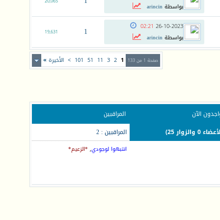
1
20,065
بواسطة
arincin
02:21
26-10-2023
1
19,631
بواسطة
arincin
1
2
3
11
51
101
>
الأخيرة
»
صفحة 1 من 133
اجدون الآن
المراقبين
المراقبين : 2
انتبهوا لوجودي
,
*الزعيم*