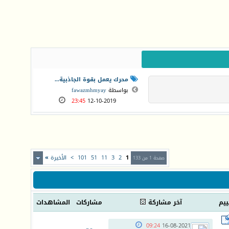
محرك يعمل بقوة الجاذبية...
بواسطة
fawazmhmyay
23:45
12-10-2019
1
2
3
11
51
101
>
الأخيرة
»
صفحة 1 من 133
ييم
آخر مشاركة
مشاركات
المشاهدات
09:24
16-08-2021