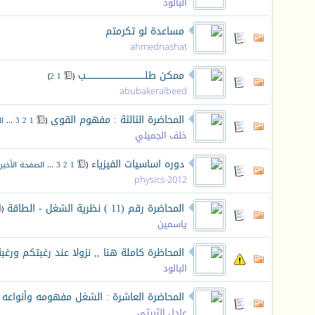
البالود
مساعدة لو تكرمتم
ahmednashat
ممكن طلــــــــــــــــــــــــــــــــــــــــــب
‏
)
2
1
(
abubakeralbeed
المحاضرة الثالثة : مفهوم القوى
‏
(
1
2
3
...
ا
خلف الجميلي
دوره اساسيات الفيزياء
‏
(
1
2
3
...
الصفحة الأخير
physics-2012
المحاضرة رقم (11 ) نظرية الشغل - الطاقة
‏
(
ياسمين
المحاظرة كاملة هنا ,, نزولا عند رغبتكم ورغب
البالود
المحاضرة العاشرة : الشغل مفهومه وأنواعه -
عادل الثبيتي