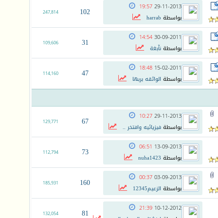
19:57
29-11-2013
102
247,814
بواسطة
harrab
14:54
30-09-2011
31
109,606
بواسطة
نآبغة
18:48
15-02-2011
47
114,160
بواسطة
الواثقه بربها
10:27
29-11-2013
67
129,771
بواسطة
فيزيائيه وافتخر ..
06:51
13-09-2013
73
112,794
بواسطة
nuha1423
00:37
03-09-2013
160
185,931
بواسطة
الزعيم12345
21:39
10-12-2012
81
132,054