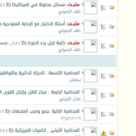
مثبــت:
مسائل محلولة في الميكانيكا
‏
2
1
(
خلف الجميلي
مثبــت:
أسئلة الاختبار مع الإجابة المنوذجية
‏
(
خلف الجميلي
مثبــت:
كلمة قبل بدء الدورة
‏
(
1
2
3
...
الصفح
خلف الجميلي
المحاضرة التاسعة : الحركة الدائرية والتوافق
سلمان
المحاضرة الرابعة : مركز الثقل وإتزان القوى ا
عادل الثبيتي
المحاضرة الثانية: جمع وضرب المتجهات
‏
2
1
(
kingstars18
المحاضرة الأولى : الكميات الفيزيائية
‏
3
2
1
(