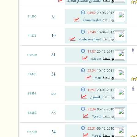
بواسطة
اينشتاين المسلم الجديد
04:02
29-06-2012
0
21,590
بواسطة
ahmednashat
23:48
18-04-2012
10
41,572
بواسطة
abubakeralbeed
11:07
25-12-2011
81
110,520
بواسطة
nadom
22:24
10-12-2011
31
83,426
بواسطة
mart
15:57
20-01-2011
33
88,456
بواسطة
ياسمين
23:34
06-12-2010
33
83,589
بواسطة
لودي*
23:31
06-12-2010
54
111,530
بواسطة
لودي*