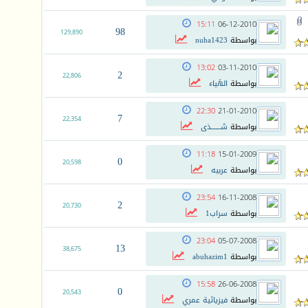
15:11
06-12-2010
98
129,890
بواسطة
nuha1423
13:02
03-11-2010
2
22,806
بواسطة
الهَياء
22:30
21-01-2010
7
22,354
بواسطة
شـــــــذى
11:18
15-01-2009
0
20,598
بواسطة
عربيه
23:54
16-11-2008
2
20,730
بواسطة
سراب1
23:04
05-07-2008
13
38,675
بواسطة
abuhazim1
15:58
26-06-2008
0
20,543
بواسطة
فيزيائية عمري