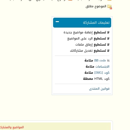
الموضوع مغلق
تعليمات المشاركة
لا تستطيع
إضافة مواضيع جديدة
لا تستطيع
الرد على المواضيع
لا تستطيع
إرفاق ملفات
لا تستطيع
تعديل مشاركاتك
is
BB code
متاحة
الابتسامات
متاحة
كود [IMG]
متاحة
كود HTML
معطلة
قوانين المنتدى
المواضيع والمشاركات