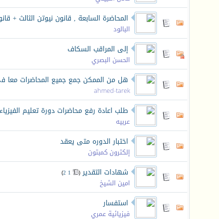
المحاضرة السابعة , قانون نيوتن الثالث + قان
البالود
إلى المراقب السكاف
الحسن البصري
هل من الممكن جمع جميع المحاضرات معا فى
ahmed-tarek
طلب اعادة رفع محاضرات دورة تعليم الفيزياء
عربيه
اختبار الدوره متى يعقد
إلكترون كمبتون
شهادات التقدير
‏
)
2
1
(
امين الشيخ
استفسار
فيزيائية عمري