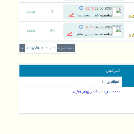
23:16
22-06-2008
1
27,041
بواسطة
mahmoud badr
16:14
09-06-2008
25
61,331
بواسطة
عبدالرحمن عياش
1
2
3
>
الأخيرة
»
صفحة 1 من 4
المراقبين
المراقبين : 3
محمد سعيد السكاف
,
ربانة
,
الهَياء