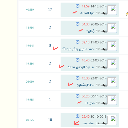
11:59
14-12-2014
17
40,559
بواسطة
صبا المحنه
04:38
26-06-2014
2
18,936
بواسطة
جُمان*
09:18
11-03-2014
0
19,645
بواسطة
احمد الامين بابكر عبدالله
18:43
02-03-2014
2
19,486
بواسطة
ام عبد الرحمن محمد
13:30
23-01-2014
2
26,060
بواسطة
سعداينشتاين
00:25
30-11-2013
1
19,985
بواسطة
مدى11
22:40
30-10-2013
10
40,175
بواسطة
mr-zaher