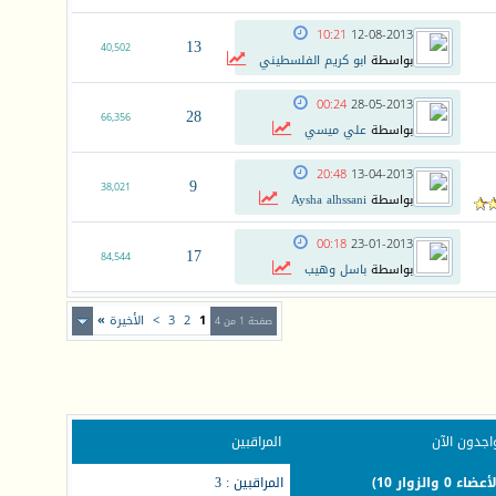
10:21
12-08-2013
13
40,502
بواسطة
ابو كريم الفلسطيني
00:24
28-05-2013
28
66,356
بواسطة
علي ميسي
20:48
13-04-2013
9
38,021
بواسطة
Aysha alhssani
00:18
23-01-2013
17
84,544
بواسطة
باسل وهيب
1
2
3
>
الأخيرة
»
صفحة 1 من 4
اجدون الآن
المراقبين
المراقبين : 3