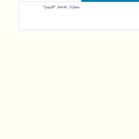
ستار12
,
harrab
,
*الزعيم*