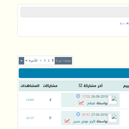
.....)
1
2
3
>
الأخيرة
»
صفحة 1 من 4
ييم
آخر مشاركة
مشاركات
المشاهدات
17:02
26-08-2019
4
53,805
بواسطة
ضيغم
01:51
27-04-2016
0
20,127
بواسطة
اكرم عوض حسن