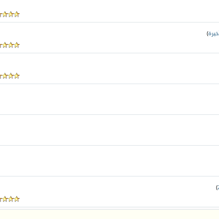
خيرة
)
)