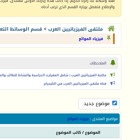
أهلا وسهلا بك زائرنا الكريم، إذا كانت هذه زيارتك الأولى للمنتدى، فيرجى 
والإطلاع فتفضل بزيارة القسم الذي ترغب أدناه.
ملتقى الفيزيائيين العرب
>
قسم الوسائط التعل
فيزياء الموائع
الملاحظات
مكتبة الفيزيائيين العرب ( شامل المقرارت الدراسية والنشاط للطالب والمعل
قناة ملتقى الفيزيائيين العرب في التليجرام
موضوع جديد
مواضيع المنتدى
:
فيزياء الموائع
الموضوع
/
كاتب الموضوع