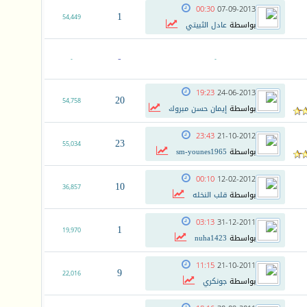
00:30
07-09-2013
1
54,449
بواسطة
عادل الثبيتي
-
-
-
19:23
24-06-2013
20
54,758
بواسطة
إيمان حسن مبروك
23:43
21-10-2012
23
55,034
بواسطة
sm-younes1965
00:10
12-02-2012
10
36,857
بواسطة
قلب النخله
03:13
31-12-2011
1
19,970
بواسطة
nuha1423
11:15
21-10-2011
9
22,016
بواسطة
جونكري