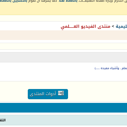
التكرم بزيارة صفحة التعليمـــات،
بالضغط هنا
. كما يشرفنا أن تقوم
بالتسجيل بالضغط 
يمية
>
منتدى الفيديو العـــــلمي
م ، وأشياء مفيدة .....)
أدوات المنتدى
التق