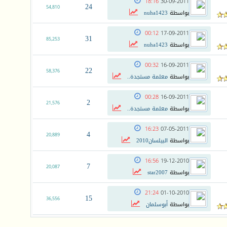
18:16
30-09-2011
24
54,810
بواسطة
nuha1423
00:12
17-09-2011
31
85,253
بواسطة
nuha1423
00:32
16-09-2011
22
58,376
بواسطة
معلمة مستجدة..
00:28
16-09-2011
2
21,576
بواسطة
معلمة مستجدة..
16:23
07-05-2011
4
20,889
بواسطة
البيلسان2010
16:56
19-12-2010
7
20,087
بواسطة
star2007
21:24
01-10-2010
15
36,556
بواسطة
أبوسلمان