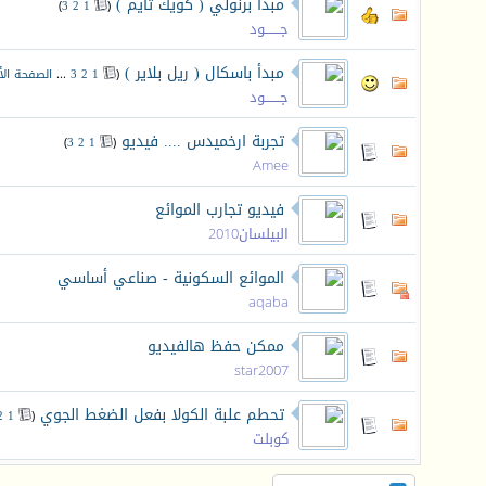
مبدأ برنولي ( كويك تايم )
‏
)
3
2
1
(
جـــــــود
مبدأ باسكال ( ريل بلاير )
‏
(
1
2
3
...
الصفحة الأ
جـــــــود
تجربة ارخميدس .... فيديو
‏
)
3
2
1
(
Amee
فيديو تجارب الموائع
البيلسان2010
الموائع السكونية - صناعي أساسي
aqaba
ممكن حفظ هالفيديو
star2007
تحطم علبة الكولا بفعل الضغط الجوي
‏
2
1
(
كوبلت