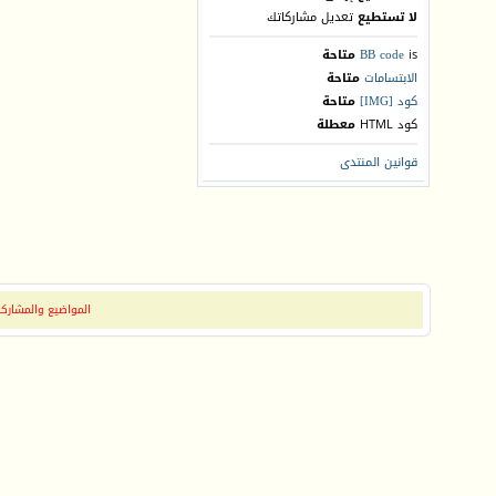
لا تستطيع
تعديل مشاركاتك
is
BB code
متاحة
الابتسامات
متاحة
كود [IMG]
متاحة
كود HTML
معطلة
قوانين المنتدى
المواضيع والمشاركات