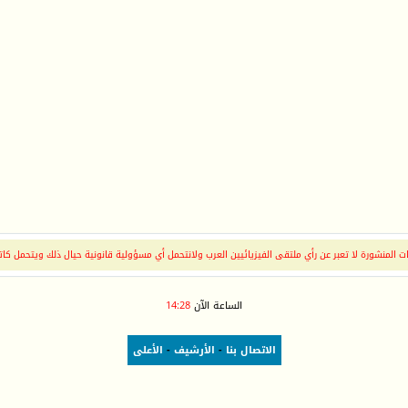
 المنشورة لا تعبر عن رأي ملتقى الفيزيائيين العرب ولانتحمل أي مسؤولية قانونية حيال ذلك ويتحمل كات
الساعة الآن
14:28
الاتصال بنا
-
الأرشيف
-
الأعلى