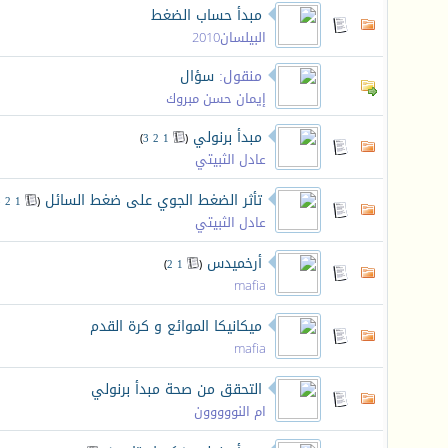
مبدأ حساب الضغط
البيلسان2010
منقول:
سؤال
إيمان حسن مبروك
مبدأ برنولي
‏
)
3
2
1
(
عادل الثبيتي
تأثر الضغط الجوي على ضغط السائل
‏
3
2
1
(
عادل الثبيتي
أرخميدس
‏
)
2
1
(
mafia
ميكانيكا الموائع و كرة القدم
mafia
التحقق من صحة مبدأ برنولي
ام النووووون