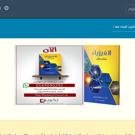
السب
يوم