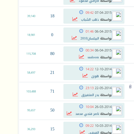
بواسطة
اكرامي محمود
09:42
07-04-2015
18
39,140
بواسطة
ذهب الشباب
01:46
06-04-2015
0
18,981
بواسطة
البيلسان2010
00:34
06-04-2015
80
115,708
بواسطة
saaloom
14:22
12-10-2014
21
58,497
بواسطة
هوزن
23:13
22-05-2014
71
103,488
بواسطة
بدر المتفيزق
10:04
26-03-2014
50
95,657
بواسطة
ناصر فتحي محمد
09:22
10-03-2014
15
36,293
بواسطة
الفيفي