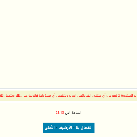
 المنشورة لا تعبر عن رأي ملتقى الفيزيائيين العرب ولانتحمل أي مسؤولية قانونية حيال ذلك ويتحمل كات
الساعة الآن
21:13
الاتصال بنا
-
الأرشيف
-
الأعلى