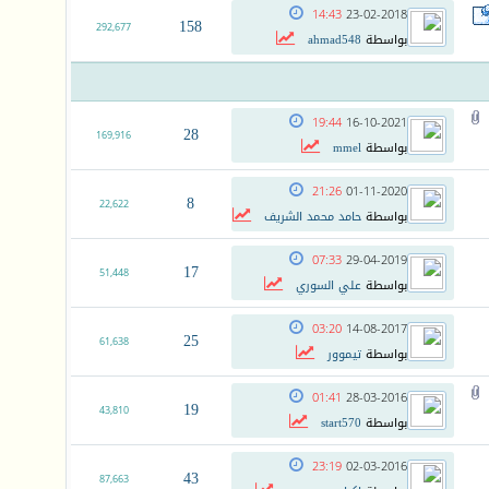
14:43
23-02-2018
158
292,677
بواسطة
ahmad548
19:44
16-10-2021
28
169,916
بواسطة
mmel
21:26
01-11-2020
8
22,622
بواسطة
حامد محمد الشريف
07:33
29-04-2019
17
51,448
بواسطة
علي السوري
03:20
14-08-2017
25
61,638
بواسطة
تيموور
01:41
28-03-2016
19
43,810
بواسطة
start570
23:19
02-03-2016
43
87,663