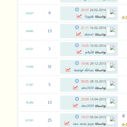
20:07
24-02-2014
9
26,627
بواسطة
هجور0
21:11
16-02-2014
13
34,682
بواسطة
aljana1
14:25
10-02-2014
3
20,521
بواسطة
الأيهم
10:46
29-12-2013
31
77,095
بواسطة
عبدالله ابومنية
00:05
28-10-2013
5
21,561
بواسطة
alter2020
23:09
13-04-2013
13
35,484
بواسطة
alter2020
19:27
05-04-2013
25
67,931
بواسطة
مريم محمد حمد