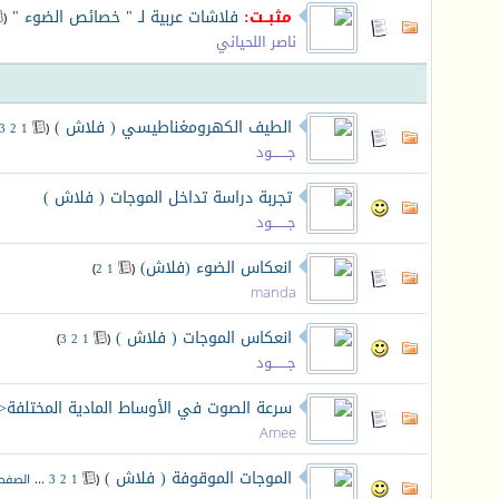
مثبــت:
فلاشات عربية لـ " خصائص الضوء "
‏
(
ناصر اللحياني
الطيف الكهرومغناطيسي ( فلاش )
‏
3
2
1
(
جـــــــود
تجربة دراسة تداخل الموجات ( فلاش )
جـــــــود
انعكاس الضوء (فلاش)
‏
)
2
1
(
manda
انعكاس الموجات ( فلاش )
‏
)
3
2
1
(
جـــــــود
سرعة الصوت في الأوساط المادية المختلفة<
Amee
الموجات الموقوفة ( فلاش )
‏
(
1
2
3
...
الصفحة