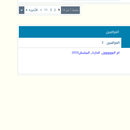
1
2
3
11
>
الأخيرة
»
صفحة 1 من 14
المراقبين
المراقبين : 3
ام النووووون
,
الحارث
,
البيلسان2010