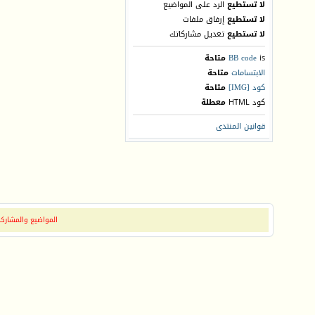
لا تستطيع
الرد على المواضيع
لا تستطيع
إرفاق ملفات
لا تستطيع
تعديل مشاركاتك
is
BB code
متاحة
الابتسامات
متاحة
كود [IMG]
متاحة
كود HTML
معطلة
قوانين المنتدى
المواضيع والمشاركات