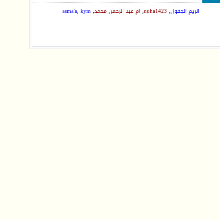
الريم الجفول
,
nuha1423
,
ام عبد الرحمن محمد
,
kym
,
asma'a