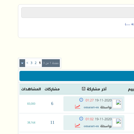
.....)
>
3
2
1
صفحة 1 من 3
ييم
آخر مشاركة
مشاركات
المشاهدات
01:27
19-11-2020
6
83,000
بواسطة
omarart-en
01:02
19-11-2020
11
38,164
بواسطة
omarart-en