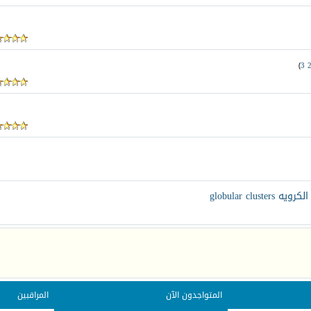
)
3
globular c
المتواجدون الآن
المراقبين