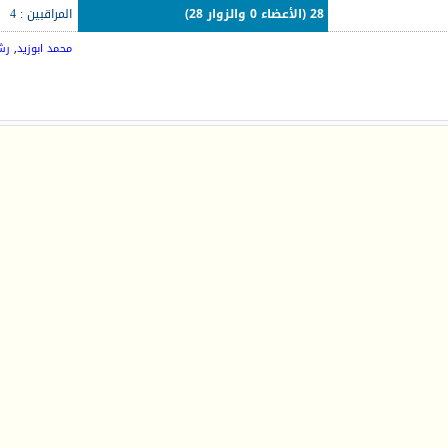
28 (الأعضاء 0 والزوار 28)
المراقبين : 4
محمد ابوزيد
,
رش