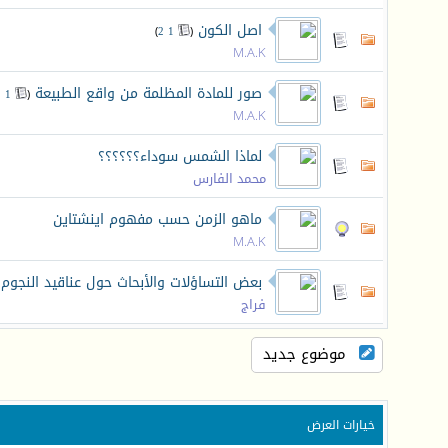
اصل الكون
‏
)
2
1
(
M.A.K
صور للمادة المظلمة من واقع الطبيعة
‏
2
1
(
M.A.K
لماذا الشمس سوداء؟؟؟؟؟؟
محمد الفارس
ماهو الزمن حسب مفهوم اينشتاين
M.A.K
بعض التساؤلات والأبحاث حول عناقيد النجوم الكرويه lusters
فراج
موضوع جديد
خيارات العرض