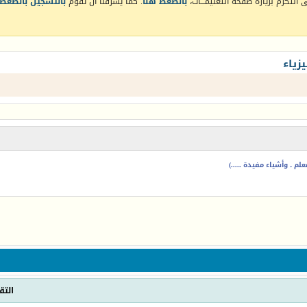
التكرم بزيارة صفحة التعليمـــات،
بالضغط هنا
. كما يشرفنا أن تقوم
بالتسجيل بالضغط 
زياء
م ، وأشياء مفيدة .....)
التق