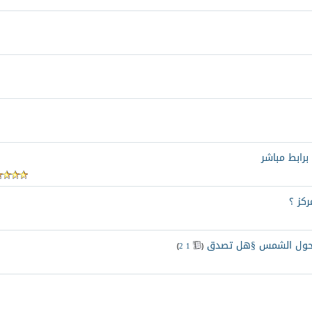
ركز ؟
لا حول الشمس §هل تصدق
‏
)
2
1
(