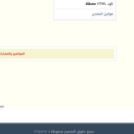
كود HTML
معطلة
قوانين المنتدى
المواضيع والمشاركات
jir
جميع حقوق التصميم محفوظة لـ Helpernt