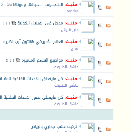
مثبــت:
الــنـــجــــومـــ ....حـياتها وموتها
‏
2
1
(
tender
مثبــت:
مدخل في الفيزياء الكونية
‏
..
3
2
1
(
منير قنيش
مثبــت:
العالم الأمريكي هالتون آرب نظرية : «
فراج
مثبــت:
مواضيع القسم المتميزة
‏
)
3
2
1
(
عاشق الطبيعة
مثبــت:
كل مايتعلق بالاحداث الفلكية المقبلة
عاشق الطبيعة
مثبــت:
كل مايتعلق بصور الاحداث الفلكية ال
عاشق الطبيعة
تركيب عشب جداري بالرياض