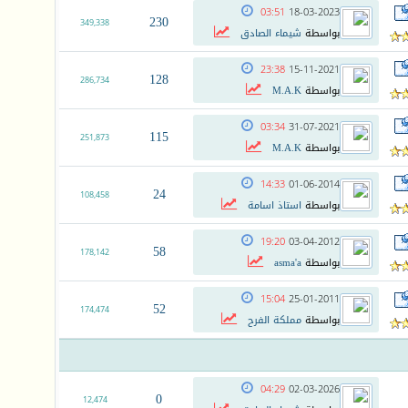
03:51
18-03-2023
230
349,338
بواسطة
شيماء الصادق
23:38
15-11-2021
128
286,734
بواسطة
M.A.K
03:34
31-07-2021
115
251,873
بواسطة
M.A.K
14:33
01-06-2014
24
108,458
بواسطة
استاذ اسامة
19:20
03-04-2012
58
178,142
بواسطة
asma'a
15:04
25-01-2011
52
174,474
بواسطة
مملكة الفرح
04:29
02-03-2026
0
12,474