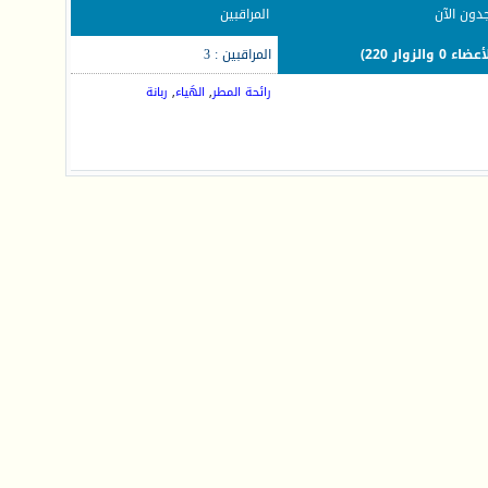
جدون الآن
المراقبين
المراقبين : 3
رائحة المطر
,
الهَياء
,
ربانة