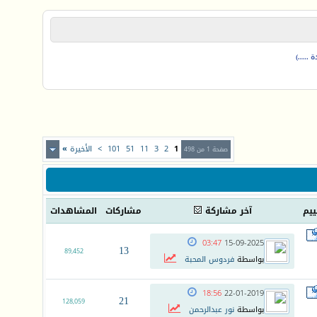
.....)
1
2
3
11
51
101
>
الأخيرة
»
صفحة 1 من 498
ييم
آخر مشاركة
مشاركات
المشاهدات
03:47
15-09-2025
13
89,452
بواسطة
فردوس المحبة
18:56
22-01-2019
21
128,059
بواسطة
نور عبدالرحمن