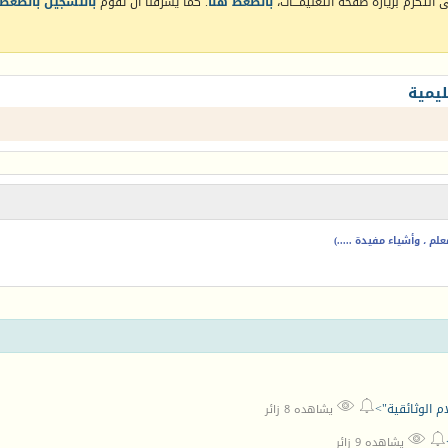
التكرم بزيارة صفحة التعليمـــات،
بالضغط هنا
. كما يشرفنا أن تقوم
بالتسجيل بالضغط 
يمية
م ، وأشياء مفيدة .....)


ام الوثائقية">
يشاهده 8 زائر


يشاهده 9 زائر