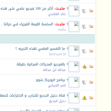
مثبــت:
أكثر من 100 فيديو علمي على هذه الصفحة...
خالد الغامدي
مثبــت:
السلسة القيمة الفيزياء في حياتنا .
mafia
ما التفسير العلمي لهذه التجربه ؟
Bashayer.M
بالفيديو المحركات المجانية حقيقة
عبدلله ابن عبدلله
برنامج #يوريكا_شوو
ناصر اللحياني
قناة دخيل الجديع للتجارب و الاختراعات للصغار
دخيل الجديع