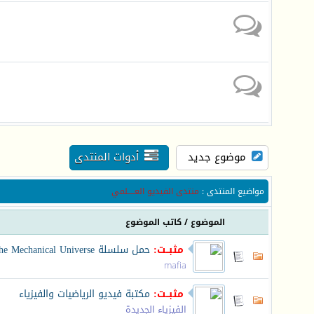
موضوع جديد
أدوات المنتدى
مواضيع المنتدى
:
منتدى الفيديو العـــــلمي
الموضوع
/
كاتب الموضوع
مثبــت:
حمل سلسلة The Mechanical Universe الراائعة
mafia
مثبــت:
مكتبة فيديو الرياضيات والفيزياء
الفيزياء الجديدة