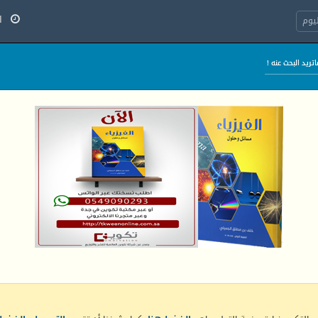
الج
يوم