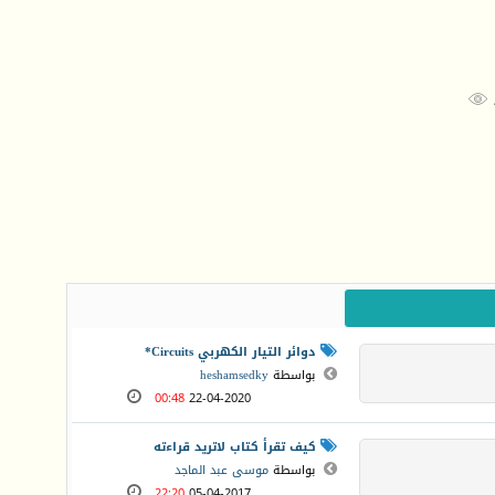

دوائر التيار الكهربي Circuits*
بواسطة
heshamsedky
00:48
22-04-2020
كيف تقرأ كتاب لاتريد قراءته
بواسطة
موسى عبد الماجد
22:20
05-04-2017