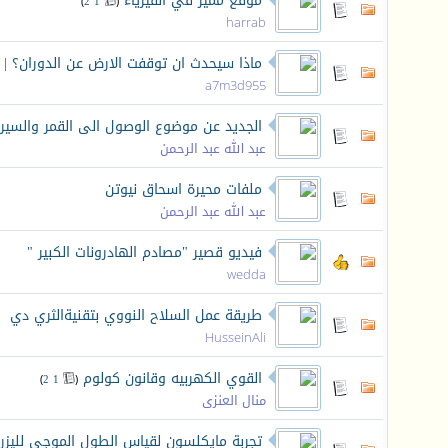
موقع مميز في الفيزياء
‏
)
2
1
(
harrab
ماذا سيحدث ان توقفت الارض عن الدوران؟ |
a7m3d955
الجديد عن موضوع الوصول الى القمر والسي
عبد الله عبد الرحمن
ملفات محيرة اسحاق نيوتن
عبد الله عبد الرحمن
فيديو قصير "مصادم الهادرونات الكبير "
wedda
طريقة عمل السلاح النووي بتقنيةالثري دي
HusseinAli
القوي الكهربيه وقانون كولوم
‏
)
2
1
(
منال العنزى
تجربة مايكلسون لقياس الطول الموجي لليزر