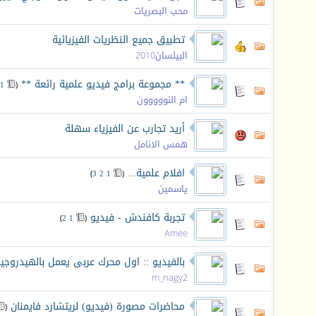
محب البصريات
تطبيق جميع النظريات الفيزيائية
البيلسان2010
** مجموعة برامج فيديو علمية رائعة **
‏
1
(
ام النووووون
أريد تجارب عن الفيزياء سهلة
همس الانامل
افلام علمية...
‏
)
3
2
1
(
ياسمين
تجربة كافندش - فيديو
‏
)
2
1
(
Amee
بالفيديو :: اول محرك عربى يعمل بالهيدروجي
m_nagy2
محاضرات مصورة (فيديو) لريتشارد فايمنان
‏
(