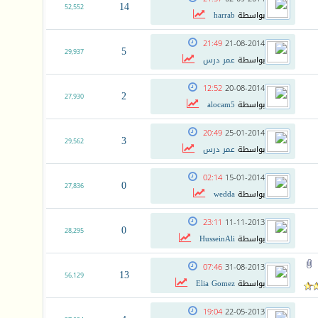
14
52,552
بواسطة
harrab
21:49
21-08-2014
5
29,937
بواسطة
عمر درس
12:52
20-08-2014
2
27,930
بواسطة
alocam5
20:49
25-01-2014
3
29,562
بواسطة
عمر درس
02:14
15-01-2014
0
27,836
بواسطة
wedda
23:11
11-11-2013
0
28,295
بواسطة
HusseinAli
07:46
31-08-2013
13
56,129
بواسطة
Elia Gomez
19:04
22-05-2013