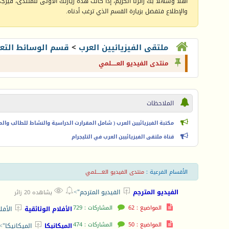
أهلا وسهلا بك زائرنا الكريم، إذا كانت هذه زيارتك الأولى للمنتدى، فيرجى 
والإطلاع فتفضل بزيارة القسم الذي ترغب أدناه.
ملتقى الفيزيائيين العرب
>
قسم الوسائط التعل
منتدى الفيديو العـــــلمي
الملاحظات
مكتبة الفيزيائيين العرب ( شامل المقرارت الدراسية والنشاط للطالب والمعل
قناة ملتقى الفيزيائيين العرب في التليجرام
الأقسام الفرعية
:
منتدى الفيديو العـــــلمي



الفيديو المترجم
الفيديو المترجم">
يشاهده 20 زائر
المواضيع : 62
المشاركات : 729

الأفلام الوثائقية
الأفل
المواضيع : 50
المشاركات : 474

الميكانيكا
الميكانيكا">