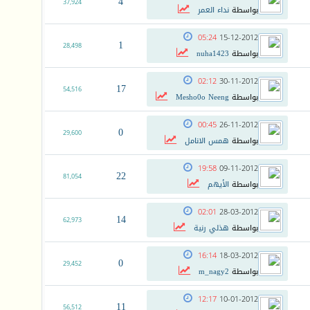
4
37,924
بواسطة
نداء العمر
05:24
15-12-2012
1
28,498
بواسطة
nuha1423
02:12
30-11-2012
17
54,516
بواسطة
Mesho0o Neeng
00:45
26-11-2012
0
29,600
بواسطة
همس الانامل
19:58
09-11-2012
22
81,054
بواسطة
الأيهم
02:01
28-03-2012
14
62,973
بواسطة
هذلي رنية
16:14
18-03-2012
0
29,452
بواسطة
m_nagy2
12:17
10-01-2012
11
56,512