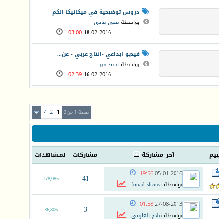
دروس توضيحية في ميكانيكا الكم
بواسطة
فتون فاتي
03:00
18-02-2016
فيديو ابداعي -انتاج عربي - عن...
بواسطة
احمد فيز
02:39
16-02-2016
>
2
1
صفحة 1 من 2
ييم
آخر مشاركة
مشاركات
المشاهدات
19:56
05-01-2016
41
178,085
بواسطة
fouad shanea
01:58
27-08-2013
3
36,806
بواسطة
فلاح العازمي