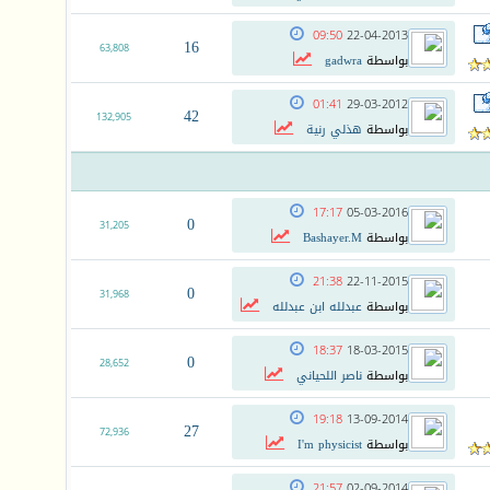
09:50
22-04-2013
16
63,808
بواسطة
gadwra
01:41
29-03-2012
42
132,905
بواسطة
هذلي رنية
17:17
05-03-2016
0
31,205
بواسطة
Bashayer.M
21:38
22-11-2015
0
31,968
بواسطة
عبدلله ابن عبدلله
18:37
18-03-2015
0
28,652
بواسطة
ناصر اللحياني
19:18
13-09-2014
27
72,936
بواسطة
I'm physicist
21:57
02-09-2014