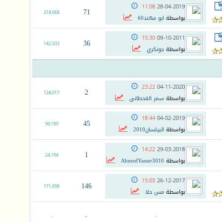
11:08
28-04-2019
71
214,068
بواسطة
ابو مهند60
15:30
09-10-2011
36
142,333
بواسطة
جونكري
23:22
04-11-2020
2
124,017
بواسطة
سمر القحطانى
18:44
04-02-2019
45
90,189
بواسطة
البيلسان2010
14:22
29-03-2018
1
24,194
بواسطة
AhmedYasser3010
15:03
26-12-2017
146
171,098
بواسطة
مس حلا
-
-
-