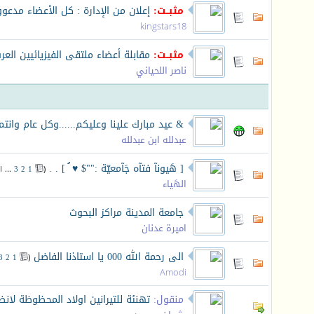
مثبــت:
إعلان من الإدارة : كل الأعضاء مدعو
kingstars18
مثبــت:
مقابلة أعضاء ملتقى الفيزيائيين العرب
ناصر اللحياني
& عيد مبارك علينا وعليكم......وكل عام وانتم
عبدلله ابن عبدلله
[ هَيونآ فتآه جَآمعيّة :""$ ♥ ُ ] . .
‏
(
1
2
3
...
ا
الهَياء
جامعة المدينة مراكز البحوث
اميرة عدنان
الى رحمة الله 000 يا استاذنا الفاضل
‏
3
2
1
(
Amodi
منقول:
تهنئة للتيرانين اولاد المحظوظة لا