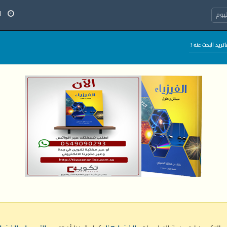
الأح
يوم