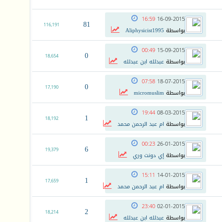
16:59
16-09-2015
81
116,191
بواسطة
Aliphysicist1995
00:49
15-09-2015
0
18,654
بواسطة
عبدلله ابن عبدلله
07:58
18-07-2015
0
17,190
بواسطة
micromuslim
19:44
08-03-2015
1
18,192
بواسطة
ام عبد الرحمن محمد
00:23
26-01-2015
6
19,379
بواسطة
إي دونت وري
15:11
14-01-2015
1
17,659
بواسطة
ام عبد الرحمن محمد
23:40
02-01-2015
2
18,214
بواسطة
عبدلله ابن عبدلله