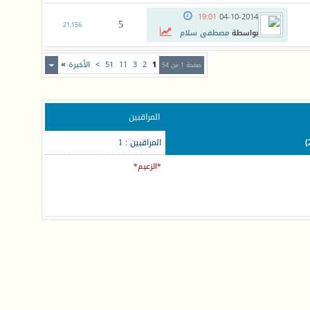
19:01
04-10-2014
5
21,156
بواسطة
مصطفى سلام
1
2
3
11
51
>
الأخيرة
»
صفحة 1 من 54
المراقبين
المراقبين : 1
*الزعيم*