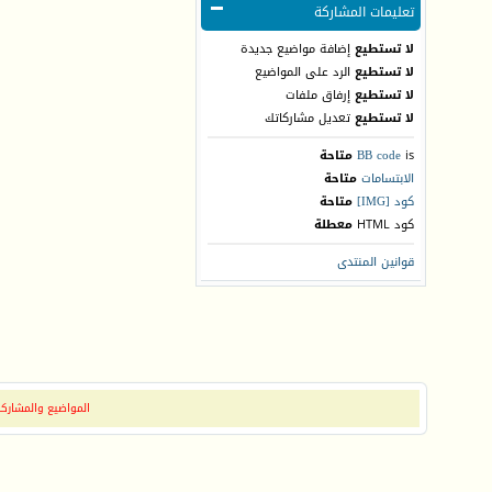
تعليمات المشاركة
لا تستطيع
إضافة مواضيع جديدة
لا تستطيع
الرد على المواضيع
لا تستطيع
إرفاق ملفات
لا تستطيع
تعديل مشاركاتك
is
BB code
متاحة
الابتسامات
متاحة
كود [IMG]
متاحة
كود HTML
معطلة
قوانين المنتدى
المواضيع والمشاركات