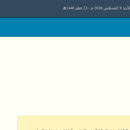
د 9 اغسطس 2026 م - 23 صفر 1448هـ