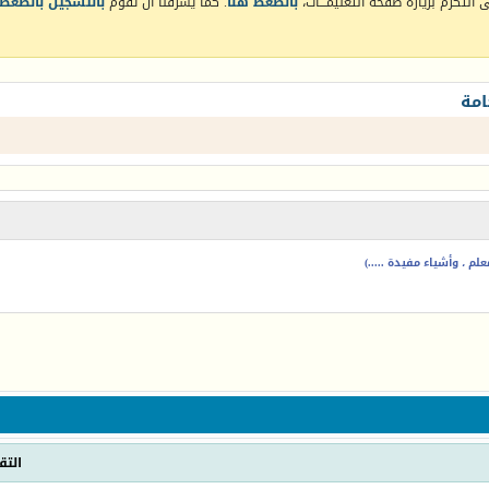
التكرم بزيارة صفحة التعليمـــات،
بالضغط هنا
. كما يشرفنا أن تقوم
بالتسجيل بالضغط 
امة
م ، وأشياء مفيدة .....)
التق