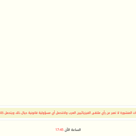
 المنشورة لا تعبر عن رأي ملتقى الفيزيائيين العرب ولانتحمل أي مسؤولية قانونية حيال ذلك ويتحمل كات
الساعة الآن
17:45