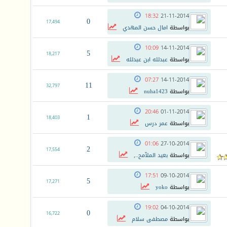
18:32
21-11-2014
0
17,494
بواسطة
امال حسن المهدي
10:09
14-11-2014
5
18,217
بواسطة
عبدلله ابن عبدلله
07:27
14-11-2014
11
32,797
بواسطة
nuha1423
20:46
01-11-2014
1
18,403
بواسطة
عمر درس
01:06
27-10-2014
2
17,554
بواسطة
بعيد الملآمح..,
17:51
09-10-2014
5
17,271
بواسطة
yoko
19:02
04-10-2014
0
16,722
بواسطة
مصطفى سلام