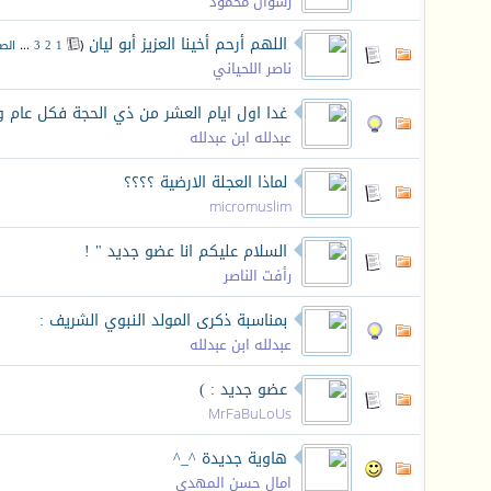
رشوان محمود
اللهم أرحم أخينا العزيز أبو ليان
‏
(
1
2
3
...
الص
ناصر اللحياني
غدا اول ايام العشر من ذي الحجة فكل عام وا
عبدلله ابن عبدلله
لماذا العجلة الارضية ؟؟؟؟
micromuslim
السلام عليكم انا عضو جديد " !
رأفت الناصر
بمناسبة ذكرى المولد النبوي الشريف :
عبدلله ابن عبدلله
عضو جديد : )
MrFaBuLoUs
هاوية جديدة ^_^
امال حسن المهدي