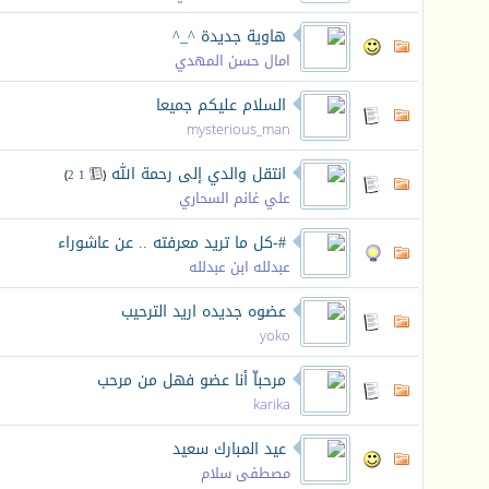
هاوية جديدة ^_^
امال حسن المهدي
السلام عليكم جميعا
mysterious_man
انتقل والدي إلى رحمة الله
‏
)
2
1
(
علي غانم السحاري
#-كل ما تريد معرفته .. عن عاشوراء
عبدلله ابن عبدلله
عضوه جديده اريد الترحيب
yoko
مرحباّ أنا عضو فهل من مرحب
karika
عيد المبارك سعيد
مصطفى سلام