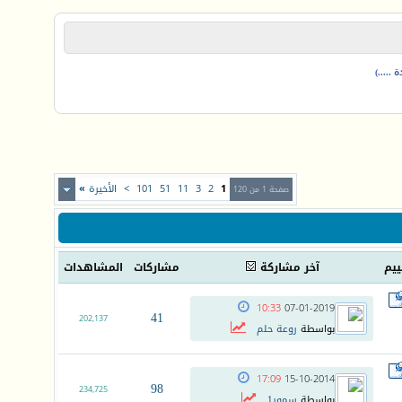
.....)
1
2
3
11
51
101
>
الأخيرة
»
صفحة 1 من 120
ييم
آخر مشاركة
مشاركات
المشاهدات
10:33
07-01-2019
41
202,137
بواسطة
روعة حلم
17:09
15-10-2014
98
234,725
بواسطة
سمور1