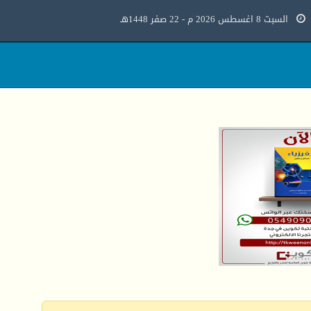
السبت 8 اغسطس 2026 م - 22 صفر 1448هـ