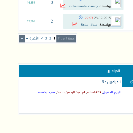
0
16,859
بواسطة
mohammadalsharaby
22:03
23-12-2015
2
19,961
بواسطة
استاذ اسامة
1
2
3
>
الأخيرة
»
صفحة 1 من 11
المراقبين
المراقبين : 5
الريم الجفول
,
nuha1423
,
ام عبد الرحمن محمد
,
kym
,
asma'a