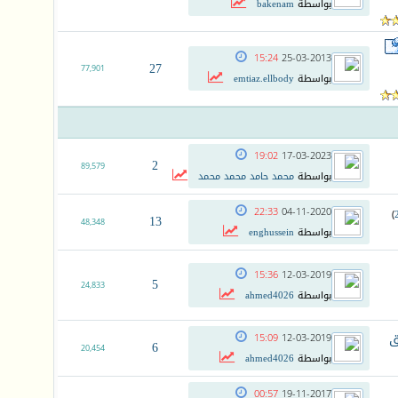
بواسطة
bakenam
15:24
25-03-2013
27
77,901
بواسطة
emtiaz.ellbody
19:02
17-03-2023
2
89,579
بواسطة
محمد حامد محمد محمد
22:33
04-11-2020
)
13
48,348
بواسطة
enghussein
15:36
12-03-2019
5
24,833
بواسطة
ahmed4026
ق
15:09
12-03-2019
6
20,454
بواسطة
ahmed4026
00:57
19-11-2017