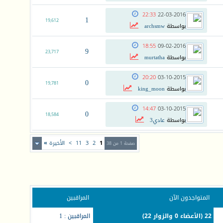
22:33
22-03-2016
1
19,612
بواسطة
archsmw
18:55
09-02-2016
9
23,717
بواسطة
murtatha
20:20
03-10-2015
0
19,781
بواسطة
king_moon
14:47
03-10-2015
0
18,584
بواسطة
عادي3
1
2
3
11
>
الأخيرة
»
صفحة 1 من 38
المتواجدون الآن
المراقبين
22 (الأعضاء 0 والزوار 22)
المراقبين : 1