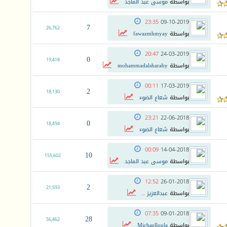
بواسطة
موسى عبد الماجد
23:35
09-10-2019
7
26,762
بواسطة
fawazmhmyay
20:47
24-03-2019
0
19,418
بواسطة
mohammadalsharaby
00:11
17-03-2019
2
18,130
بواسطة
شعاع الضوء
23:21
22-06-2018
0
18,494
بواسطة
شعاع الضوء
00:09
14-04-2018
10
155,602
بواسطة
موسى عبد الماجد
12:52
26-01-2018
2
21,593
بواسطة
عبدالعزيز ..
07:35
09-01-2018
28
56,462
بواسطة
Michaelloula