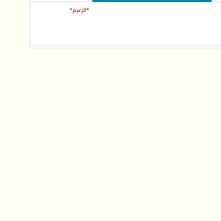
*الزعيم*