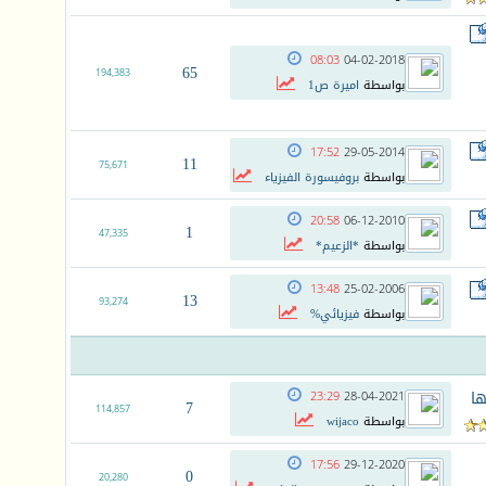
08:03
04-02-2018
65
194,383
بواسطة
اميرة ص1
17:52
29-05-2014
11
75,671
بواسطة
بروفيسورة الفيزياء
20:58
06-12-2010
1
47,335
بواسطة
*الزعيم*
13:48
25-02-2006
13
93,274
بواسطة
فيزيائي%
ها
23:29
28-04-2021
7
114,857
بواسطة
wijaco
17:56
29-12-2020
0
20,280