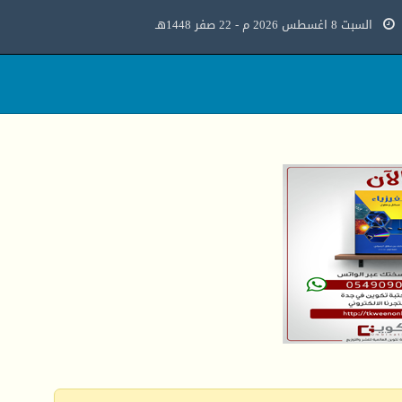
السبت 8 اغسطس 2026 م - 22 صفر 1448هـ