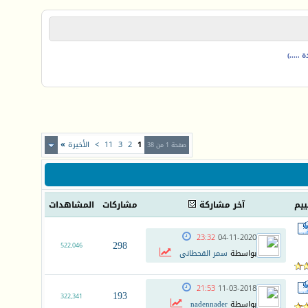
.....)
1
2
3
11
>
الأخيرة
»
صفحة 1 من 38
ييم
آخر مشاركة
مشاركات
المشاهدات
23:32
04-11-2020
298
522,046
بواسطة
سمر القحطانى
21:53
11-03-2018
193
322,341
بواسطة
nadennader