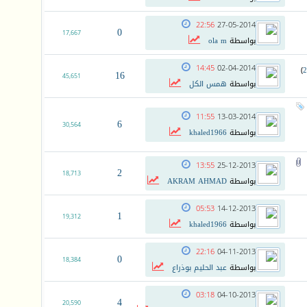
22:56
27-05-2014
0
17,667
بواسطة
ola m
14:45
02-04-2014
)
2
16
45,651
بواسطة
همس الكل
11:55
13-03-2014
6
30,564
بواسطة
khaled1966
13:55
25-12-2013
2
18,713
بواسطة
AKRAM AHMAD
05:53
14-12-2013
1
19,312
بواسطة
khaled1966
22:16
04-11-2013
0
18,384
بواسطة
عبد الحليم بوذراع
03:18
04-10-2013
4
20,590