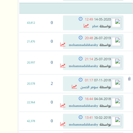
12:49
14-05-2020
0
43,812
بواسطة
phet
20:48
26-07-2019
0
21,476
بواسطة
mohammadalsharaby
21:14
25-07-2019
0
20,997
بواسطة
mohammadalsharaby
01:17
07-11-2018
2
20,578
بواسطة
سومر الحسن
16:44
04-04-2018
0
22,964
بواسطة
mohammadalsharaby
13:41
10-02-2018
0
42,378
بواسطة
mohammadalsharaby