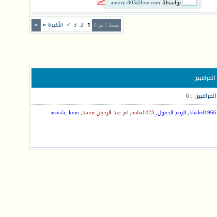
بواسطة
amory-805@live.com
1
2
3
>
الأخيرة
»
صفحة 1 من 6
المراقبين
المراقبين : 6
khaled1966
,
الريم الجفول
,
nuha1423
,
ام عبد الرحمن محمد
,
kym
,
asma'a