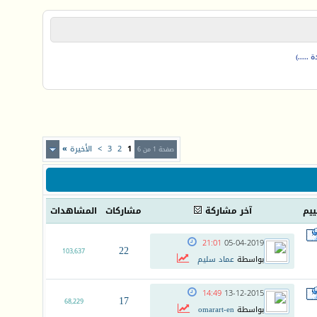
.....)
1
2
3
>
الأخيرة
»
صفحة 1 من 6
ييم
آخر مشاركة
مشاركات
المشاهدات
21:01
05-04-2019
22
103,637
بواسطة
عماد سليم
14:49
13-12-2015
17
68,229
بواسطة
omarart-en