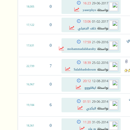
16:23
29-06-2017
0
18,005
بواسطة
yaserphys
13:06
01-02-2017
0
17,122
بواسطة
خلف الجميلي
ي
17:59
21-09-2016
0
17,631
بواسطة
mohammadalsharaby
18:39
25-02-2016
7
22,739
بواسطة
Salahhashshoum
20:12
12-08-2014
0
16,967
بواسطة
ايهابووو
01:51
29-06-2014
6
19,184
بواسطة
البكجي
11:20
31-05-2014
0
18,361
بواسطة
ola m