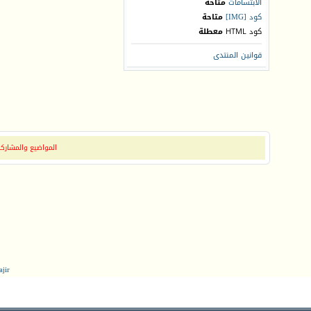
الابتسامات
متاحة
كود [IMG]
متاحة
كود HTML
معطلة
قوانين المنتدى
المواضيع والمشاركات
jir