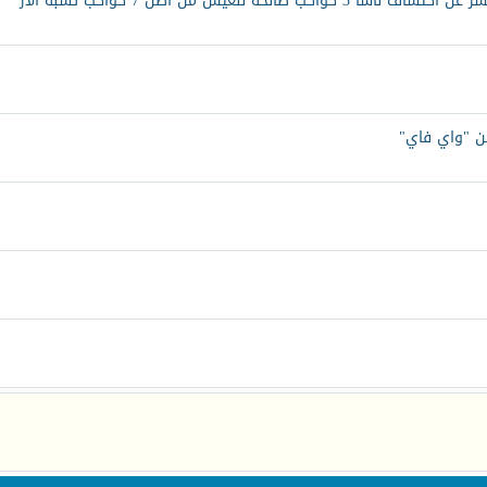
ة للعيش من اصل 7 كواكب تشبه الأر