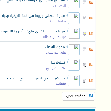
الفلكي الشوافي :دراسات جديدة تنفي ما نشر عن اكتشاف ناسا 3 كواكب صالح
alshawafi
مباراة الاهلى وروما فى قمة تاريخية ودية
OnlyDesha
قريبا تكنولوجيا "لاي فاي" الأسرع 100 مرة من "واي فاي"
عبدلله ابن عبدلله
مكوك الفضاء
علاء الادريسي
تكنولوجيا
علاء الادريسي
دعمكم حبايبي اشتركوا بقناتي الجديدة
متفائله
موضوع جديد