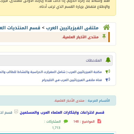
أهلا وسهلا بك زائرنا الكريم، إذا كانت هذه زيارتك الأولى للمنتدى، فيرجى 
والإطلاع فتفضل بزيارة القسم الذي ترغب أدناه.
ملتقى الفيزيائيين العرب
>
قسم المنتديات الع
منتدى الأخبار العلمية.
الملاحظات
مكتبة الفيزيائيين العرب ( شامل المقرارت الدراسية والنشاط للطالب والمعل
قناة ملتقى الفيزيائيين العرب في التليجرام
الأقسام الفرعية
:
منتدى الأخبار العلمية.

قسم اختراعات وابتكارات العلماء العرب والمسلمين
قسم اختر
المواضيع : 148
المشاركات :
1,713