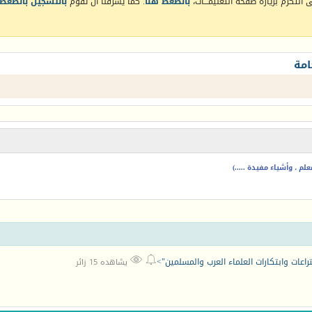
التكرم بزيارة صفحة التعليمـــات،
بالضغط هنا
. كما يشرفنا أن تقوم
بالتسجيل بالضغط 
امة
م ، وأشياء مفيدة .....)


اعات وابتكارات العلماء العرب والمسلمين">
يشاهده 15 زائر