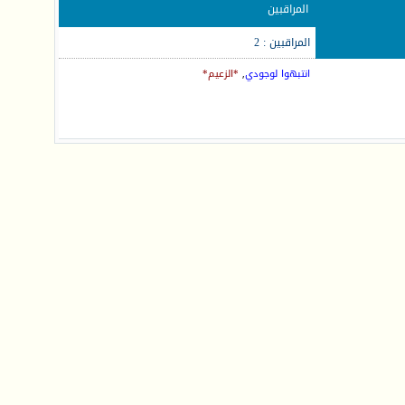
المراقبين
المراقبين : 2
انتبهوا لوجودي
,
*الزعيم*