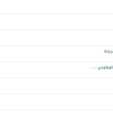
جراحة
وبولوجي........