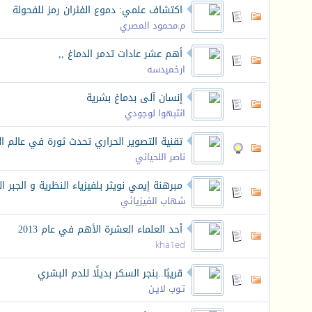
اكتشاف علمي: دموع الفئران رمز للفحولة
م.محمود المصري
أهم عشر عادات تدمر الدماغ ,,
ارخميدسه
إنسان آلى بدماغ بشرية
انتبهوا لوجودي
تقنية التصوير الحراري تحدث ثورة في عالم ال
ناصر اللحياني
مبرهنة إيمي نويثر بلفيزياء النظرية و الجبر الت
شهاب الفيزيائي
أحد العلماء العشرة الأهم في عام 2013
kha1ed
قريبًا..بنجر السكر بديلًا للدم البشري
تـوب لايـن