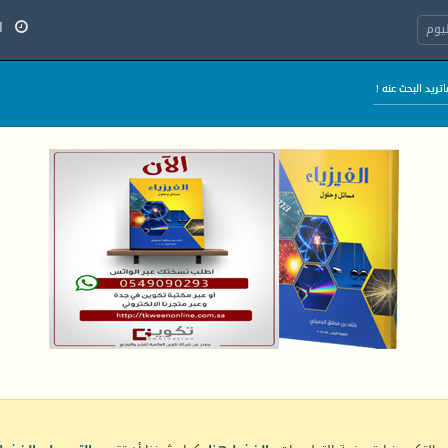
الج
يوم