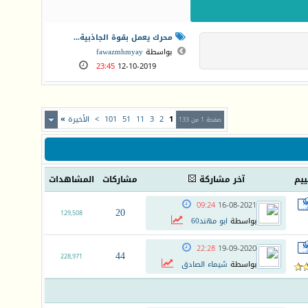
محرك يعمل بقوة الجاذبية...
بواسطة
fawazmhmyay
23:45
12-10-2019
1
2
3
11
51
101
>
الأخيرة
»
صفحة 1 من 133
ييم
آخر مشاركة
مشاركات
المشاهدات
09:24
16-08-2021
20
129,508
بواسطة
ابو مهند60
22:28
19-09-2020
44
228,971
بواسطة
شيماء الصادق