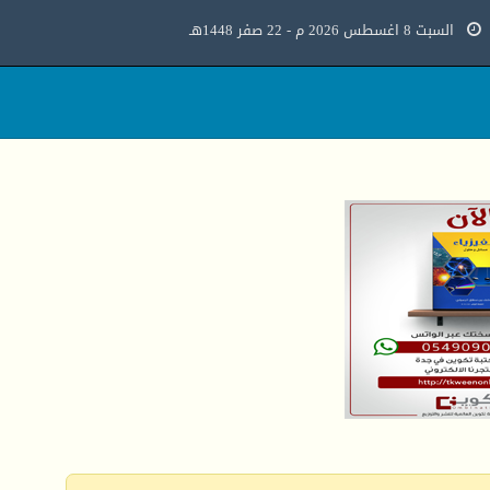
السبت 8 اغسطس 2026 م - 22 صفر 1448هـ