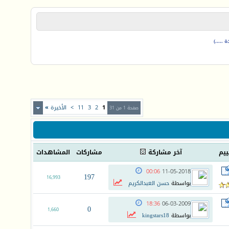
.....)
1
2
3
11
>
الأخيرة
»
صفحة 1 من 31
ييم
آخر مشاركة
مشاركات
المشاهدات
00:06
11-05-2018
197
16,993
بواسطة
حسن العبدالكريم
18:36
06-03-2009
0
1,660
بواسطة
kingstars18