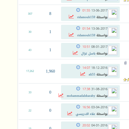
01:55
13-06-2017
8
307
بواسطة
ridamouh159
01:54
13-06-2017
1
30
بواسطة
ridamouh159
10:51
08-01-2017
1
43
بواسطة
باسل غزال
14:07
18-12-2016
1,960
17,262
بواسطة
ali55
17:38
31-08-2016
0
33
بواسطة
mohammadalsharaby
16:56
03-04-2016
0
22
بواسطة
علاء الادريسي
20:02
04-01-2016
0
15