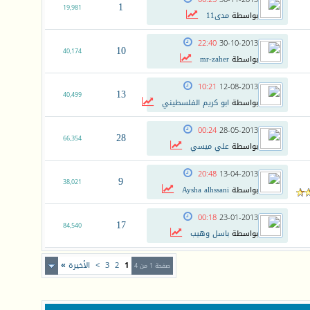
1
19,981
بواسطة
مدى11
22:40
30-10-2013
10
40,174
بواسطة
mr-zaher
10:21
12-08-2013
13
40,499
بواسطة
ابو كريم الفلسطيني
00:24
28-05-2013
28
66,354
بواسطة
علي ميسي
20:48
13-04-2013
9
38,021
بواسطة
Aysha alhssani
00:18
23-01-2013
17
84,540
بواسطة
باسل وهيب
1
2
3
>
الأخيرة
»
صفحة 1 من 4