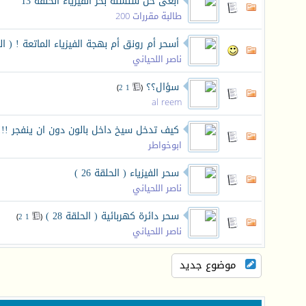
ابغى حل سلسلة بحر الفيزياء الحلقة 13
طالبة مقررات 200
أسحر أم رونق أم بهجة الفيزياء الماتعة ! ( الحلقة 29 من سلسلة سحر ال
ناصر اللحياني
سؤال؟؟
‏
)
2
1
(
al reem
كيف تدخل سيخ داخل بالون دون ان ينفجر !!!!
ابوخواطر
سحر الفيزياء ( الحلقة 26 )
ناصر اللحياني
سحر دائرة كهربائية ( الحلقة 28 )
‏
)
2
1
(
ناصر اللحياني
موضوع جديد