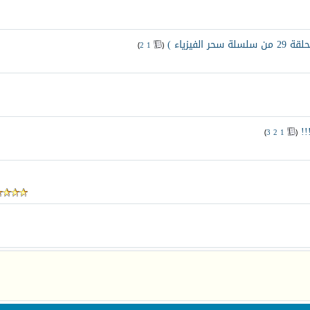
فيزياء )
‏
)
2
1
(
!
‏
)
3
2
1
(