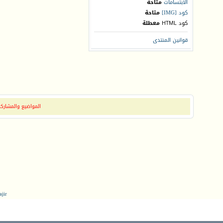
الابتسامات
متاحة
كود [IMG]
متاحة
كود HTML
معطلة
قوانين المنتدى
المواضيع والمشاركات
jir