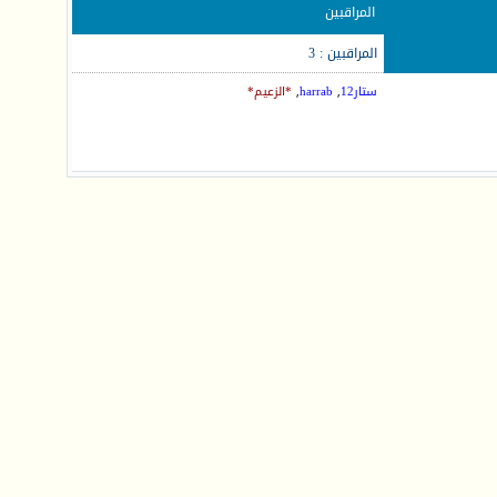
المراقبين
المراقبين : 3
ستار12
,
harrab
,
*الزعيم*