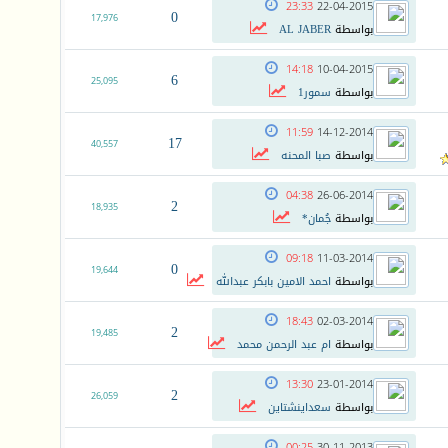
23:33
22-04-2015
0
17,976
بواسطة
AL JABER
14:18
10-04-2015
6
25,095
بواسطة
سمور1
11:59
14-12-2014
17
40,557
بواسطة
صبا المحنه
04:38
26-06-2014
2
18,935
بواسطة
جُمان*
09:18
11-03-2014
0
19,644
بواسطة
احمد الامين بابكر عبدالله
18:43
02-03-2014
2
19,485
بواسطة
ام عبد الرحمن محمد
13:30
23-01-2014
2
26,059
بواسطة
سعداينشتاين
00:25
30-11-2013