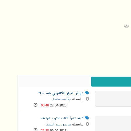

دوائر التيار الكهربي Circuits*
بواسطة
heshamsedky
00:48
22-04-2020
كيف تقرأ كتاب لاتريد قراءته
بواسطة
موسى عبد الماجد
22:20
05-04-2017