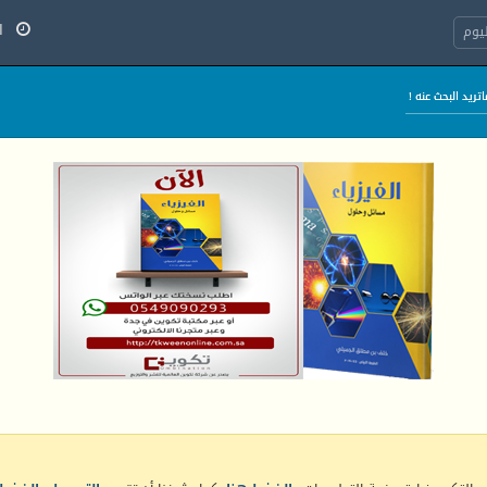
الج
يوم