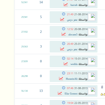
14
52,561
بواسطة
harrab
21:49
21-08-2014
5
29,941
بواسطة
عمر درس
12:52
20-08-2014
2
27,932
بواسطة
alocam5
20:49
25-01-2014
3
29,563
بواسطة
عمر درس
02:14
15-01-2014
0
27,839
بواسطة
wedda
23:11
11-11-2013
0
28,298
بواسطة
HusseinAli
07:46
31-08-2013
13
56,134
بواسطة
Elia Gomez
19:04
22-05-2013