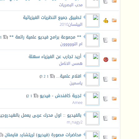
محب البصريات
تطبيق جميع النظريات الفيزيائية
البيلسان2010
** مجموعة برامج فيديو علمية رائعة **
‏
1
(
ام النووووون
أريد تجارب عن الفيزياء سهلة
همس الانامل
افلام علمية...
‏
)
3
2
1
(
ياسمين
تجربة كافندش - فيديو
‏
)
2
1
(
Amee
بالفيديو :: اول محرك عربى يعمل بالهيدروجي
m_nagy2
محاضرات مصورة (فيديو) لريتشارد فايمنان
‏
(