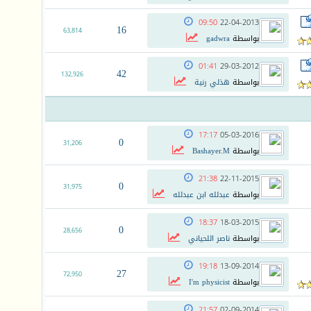
09:50
22-04-2013
16
63,814
بواسطة
gadwra
01:41
29-03-2012
42
132,926
بواسطة
هذلي رنية
17:17
05-03-2016
0
31,206
بواسطة
Bashayer.M
21:38
22-11-2015
0
31,975
بواسطة
عبدلله ابن عبدلله
18:37
18-03-2015
0
28,656
بواسطة
ناصر اللحياني
19:18
13-09-2014
27
72,950
بواسطة
I'm physicist
21:57
02-09-2014