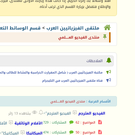
أهلا وسهلا بك زائرنا الكريم، إذا كانت هذه زيارتك الأولى للمنتدى، فيرجى 
والإطلاع فتفضل بزيارة القسم الذي ترغب أدناه.
ملتقى الفيزيائيين العرب
>
قسم الوسائط التعل
منتدى الفيديو العـــــلمي
الملاحظات
مكتبة الفيزيائيين العرب ( شامل المقرارت الدراسية والنشاط للطالب والمعل
قناة ملتقى الفيزيائيين العرب في التليجرام
الأقسام الفرعية
:
منتدى الفيديو العـــــلمي



الفيديو المترجم
الفيديو المترجم">
يشاهده 13 زائر
المواضيع : 62
المشاركات : 729

الأفلام الوثائقية
الأفل
المواضيع : 50
المشاركات : 474

الميكانيكا
الميكانيكا">