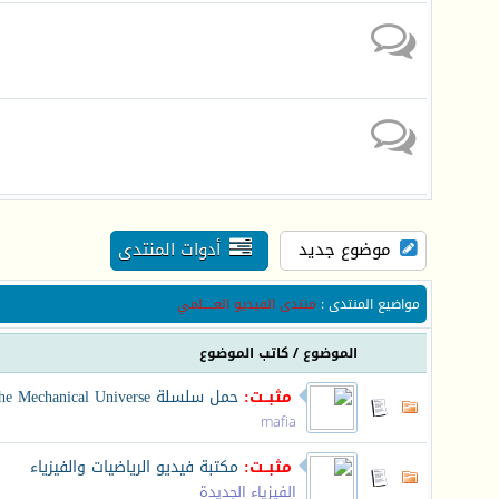
موضوع جديد
أدوات المنتدى
مواضيع المنتدى
:
منتدى الفيديو العـــــلمي
الموضوع
/
كاتب الموضوع
مثبــت:
حمل سلسلة The Mechanical Universe الراائعة
mafia
مثبــت:
مكتبة فيديو الرياضيات والفيزياء
الفيزياء الجديدة