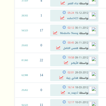
4
37,929
بواسطة
نداء العمر
05:24
15-12-2012
1
28,502
بواسطة
nuha1423
02:12
30-11-2012
17
54,523
بواسطة
Mesho0o Neeng
00:45
26-11-2012
0
29,602
بواسطة
همس الانامل
19:58
09-11-2012
22
81,060
بواسطة
الأيهم
02:01
28-03-2012
14
62,988
بواسطة
هذلي رنية
16:14
18-03-2012
0
29,452
بواسطة
m_nagy2
12:17
10-01-2012
11
56,523