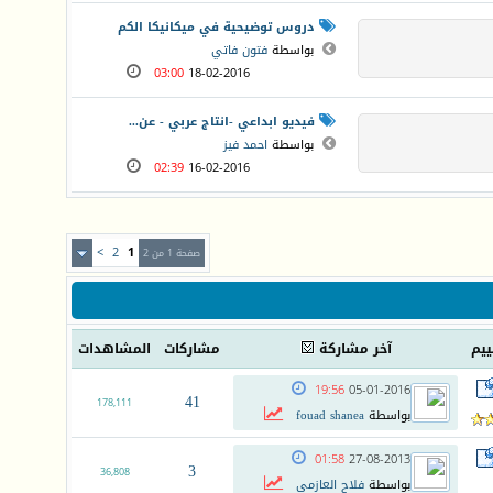
دروس توضيحية في ميكانيكا الكم
بواسطة
فتون فاتي
03:00
18-02-2016
فيديو ابداعي -انتاج عربي - عن...
بواسطة
احمد فيز
02:39
16-02-2016
>
2
1
صفحة 1 من 2
ييم
آخر مشاركة
مشاركات
المشاهدات
19:56
05-01-2016
41
178,111
بواسطة
fouad shanea
01:58
27-08-2013
3
36,808
بواسطة
فلاح العازمي