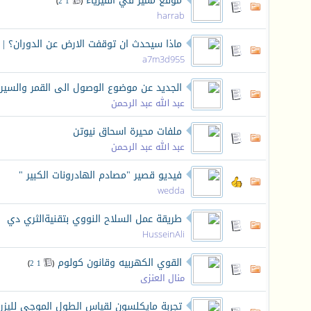
موقع مميز في الفيزياء
‏
)
2
1
(
harrab
ماذا سيحدث ان توقفت الارض عن الدوران؟ |
a7m3d955
الجديد عن موضوع الوصول الى القمر والسي
عبد الله عبد الرحمن
ملفات محيرة اسحاق نيوتن
عبد الله عبد الرحمن
فيديو قصير "مصادم الهادرونات الكبير "
wedda
طريقة عمل السلاح النووي بتقنيةالثري دي
HusseinAli
القوي الكهربيه وقانون كولوم
‏
)
2
1
(
منال العنزى
تجربة مايكلسون لقياس الطول الموجي لليزر