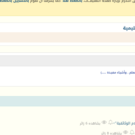
التكرم بزيارة صفحة التعليمـــات،
بالضغط هنا
. كما يشرفنا أن تقوم
بالتسجيل بالضغط 
يمية
م ، وأشياء مفيدة .....)


ام الوثائقية">
يشاهده 6 زائر


يشاهده 8 زائر