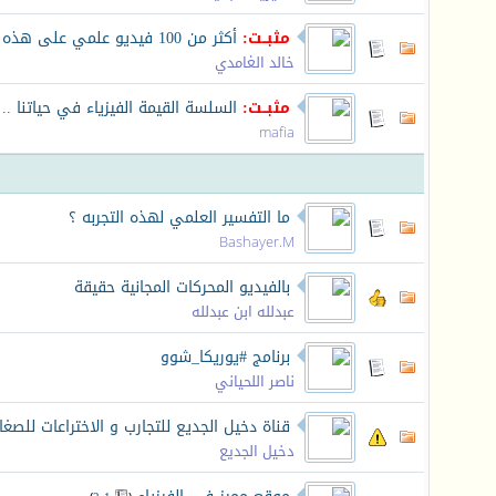
مثبــت:
أكثر من 100 فيديو علمي على هذه الصفحة...
خالد الغامدي
مثبــت:
السلسة القيمة الفيزياء في حياتنا .
mafia
ما التفسير العلمي لهذه التجربه ؟
Bashayer.M
بالفيديو المحركات المجانية حقيقة
عبدلله ابن عبدلله
برنامج #يوريكا_شوو
ناصر اللحياني
قناة دخيل الجديع للتجارب و الاختراعات للصغار
دخيل الجديع