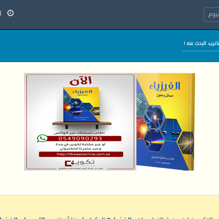
الج
يوم