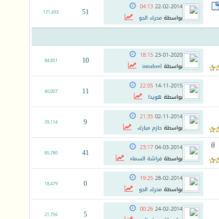
04:13
22-02-2014
51
171,493
بواسطة
محرك الجو
18:15
23-01-2020
10
84,851
بواسطة
ismaheel
22:05
14-11-2015
11
40,007
بواسطة
هويدا
21:35
02-11-2014
9
39,114
بواسطة
حازم مبارك
23:17
04-03-2014
41
85,780
بواسطة
فراشة السماء
19:25
28-02-2014
0
18,479
بواسطة
محرك الجو
00:26
24-02-2014
5
21,756