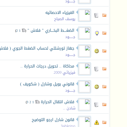
جـــــــود
الفيزياء الاحصائيه
يوسف الصباح
الضغــــط البخــــاري " فلاش "
‏
)
2
1
(
جـــــــود
جهاز تورشللي لحساب الضغط الجوي ( فلاش
جـــــــود
محاكاة .. تحويل درجات الحرارة ..
فيزيائي 2009
قانوني بويل وشارل ( شكويف )
جـــــــود
فلاش انتقال الحرارة
‏
)
3
2
1
(
شادن ...
قانون شارل ارجو التوضيح
3abkrino