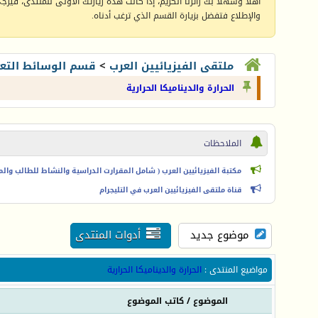
أهلا وسهلا بك زائرنا الكريم، إذا كانت هذه زيارتك الأولى للمنتدى، فيرجى 
والإطلاع فتفضل بزيارة القسم الذي ترغب أدناه.
ملتقى الفيزيائيين العرب
>
قسم الوسائط التعل
الحرارة والديناميكا الحرارية
الملاحظات
مكتبة الفيزيائيين العرب ( شامل المقرارت الدراسية والنشاط للطالب والمعل
قناة ملتقى الفيزيائيين العرب في التليجرام
موضوع جديد
أدوات المنتدى
مواضيع المنتدى
:
الحرارة والديناميكا الحرارية
الموضوع
/
كاتب الموضوع