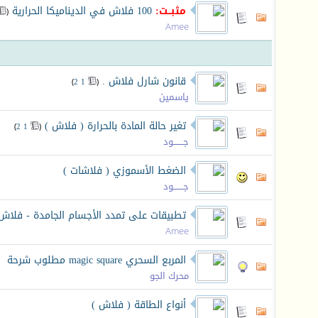
مثبــت:
100 فلاش في الديناميكا الحرارية
‏
(
Amee
قانون شارل فلاش .
‏
)
2
1
(
ياسمين
تغير حالة المادة بالحرارة ( فلاش )
‏
)
2
1
(
جـــــــود
الضغط الأسموزي ( فلاشات )
جـــــــود
تطبيقات على تمدد الأجسام الجامدة - فلاش
Amee
المربع السحري magic square مطلوب شرحة
محرك الجو
أنواع الطاقة ( فلاش )