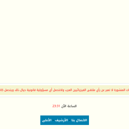
 المنشورة لا تعبر عن رأي ملتقى الفيزيائيين العرب ولانتحمل أي مسؤولية قانونية حيال ذلك ويتحمل كات
الساعة الآن
23:31
الاتصال بنا
-
الأرشيف
-
الأعلى