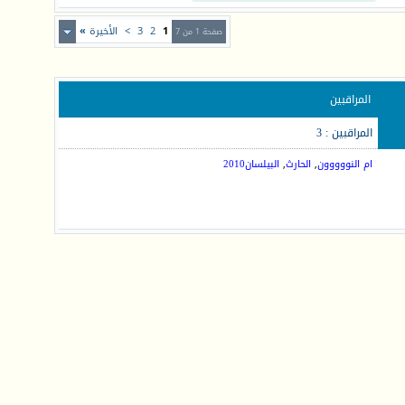
1
2
3
>
الأخيرة
»
صفحة 1 من 7
المراقبين
المراقبين : 3
ام النووووون
,
الحارث
,
البيلسان2010