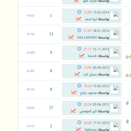
بواسطة
محرك الجو
12:05
13-02-2014
1
19,507
بواسطة
ثريا احمد
21:07
18-01-2014
13
37,796
بواسطة
DALIADODO
21:11
12-11-2013
9
22,408
بواسطة
harrab
13:45
26-09-2013
8
22,987
بواسطة
حسان ايت
15:24
13-05-2013
8
24,162
بواسطة
محمود حجاج
23:29
03-04-2013
27
54,682
بواسطة
اثير المومني
20:26
17-01-2013
2
19,101
بواسطة
3abkrino