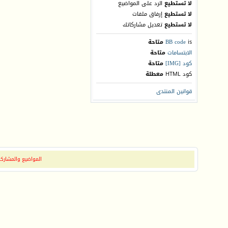
لا تستطيع
الرد على المواضيع
لا تستطيع
إرفاق ملفات
لا تستطيع
تعديل مشاركاتك
is
BB code
متاحة
الابتسامات
متاحة
كود [IMG]
متاحة
كود HTML
معطلة
قوانين المنتدى
المواضيع والمشاركات