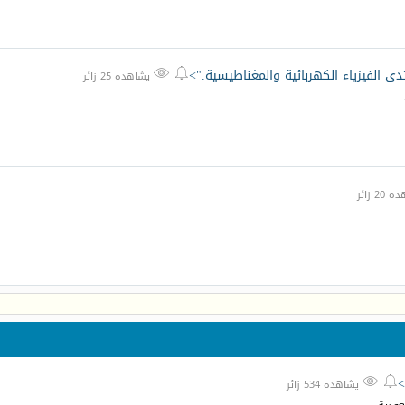
دى الفيزياء الكهربائية والمغناطيسية.">


يشاهده 25 زائر
2 زائر
>


يشاهده 534 زائر