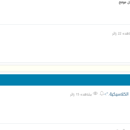
كل موقع.
 22 زائر
 الكلاسيكية.">


يشاهده 15 زائر