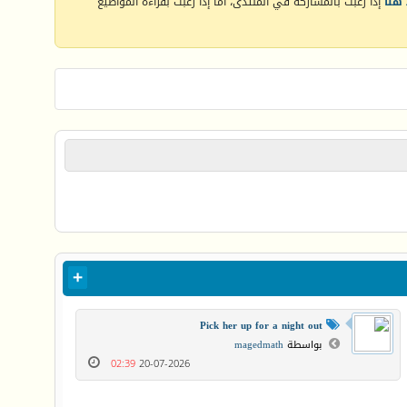
هنا
إذا رغبت بالمشاركة في المنتدى، أما إذا رغبت بقراءة المواضيع
Pick her up for a night out
بواسطة
magedmath
02:39
20-07-2026