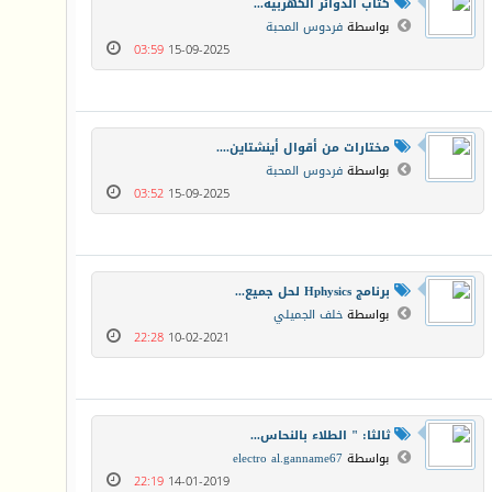
كتاب الدوائر الكهربية...
بواسطة
فردوس المحبة
03:59
15-09-2025
مختارات من أقوال أينشتاين....
بواسطة
فردوس المحبة
03:52
15-09-2025
برنامج Hphysics لحل جميع...
بواسطة
خلف الجميلي
22:28
10-02-2021
ثالثا: " الطلاء بالنحاس...
بواسطة
electro al.ganname67
22:19
14-01-2019