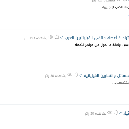
يشاهده 127 زائر
ة الكتب الإنجليزية
ة
راحـــة أعضاء ملتقى الفيزيائيين العرب.">


يشاهده 193 زائر
دهم ، وكتابة ما يجول في خواطر الأعضاء.
سائل والتمارين الفيزيائية.">


يشاهده 50 زائر
لمتخصصين. .
ئية.">


يشاهده 30 زائر