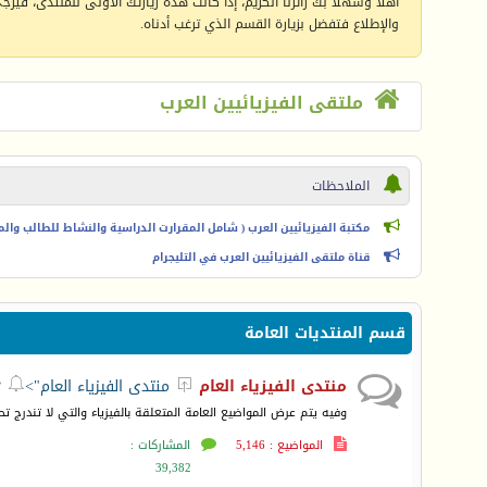
أهلا وسهلا بك زائرنا الكريم، إذا كانت هذه زيارتك الأولى للمنتدى، فيرجى 
والإطلاع فتفضل بزيارة القسم الذي ترغب أدناه.
ملتقى الفيزيائيين العرب
الملاحظات
مكتبة الفيزيائيين العرب ( شامل المقرارت الدراسية والنشاط للطالب والمعل
قناة ملتقى الفيزيائيين العرب في التليجرام
قسم المنتديات العامة
منتدى الفيزياء العام
منتدى الفيزياء العام">



وفيه يتم عرض المواضيع العامة المتعلقة بالفيزياء والتي لا تندرج ت
المواضيع : 5,146
المشاركات :
39,382