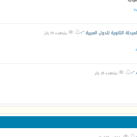
سعودية
ية
لمرحلة الثانوية للدول العربية.">


يشاهده 59 زائر
ة
.">


يشاهده 28 زائر

