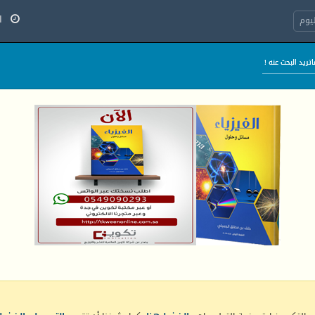
الأح
يوم