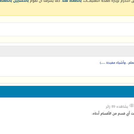
التكرم بزيارة صفحة التعليمـــات،
بالضغط هنا
. كما يشرفنا أن تقوم
بالتسجيل بالضغط 
م ، وأشياء مفيدة .....)
يشاهده 89 زائر
حت أي قسم من الأقسام أدناه.