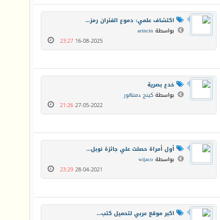
اكتشاف علمي: دموع الفئران رمز...
بواسطة
arincin
23:27
16-08-2025
خدع بصرية
بواسطة
كينج دمنهور
21:26
27-05-2022
أول أمراة حصلت علي جائزة نوبل...
بواسطة
wijaco
23:29
28-04-2021
اكبر موقع عربي لتحميل كتب...