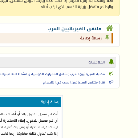
أهلا وسهلا بك زائرنا الكريم، إذا كانت هذه زيارتك الأولى للمنتدى، فيرجى 
والإطلاع فتفضل بزيارة القسم الذي ترغب أدناه.
ملتقى الفيزيائيين العرب
رسالة إدارية
الملاحظات
مكتبة الفيزيائيين العرب ( شامل المقرارت الدراسية والنشاط للطالب والمعل
قناة ملتقى الفيزيائيين العرب في التليجرام
رسالة إدارية
أنت لم تسجل الدخول بعد أو أنك لا تملك
أن غير مسجل للدخول. إملاء الاستمارة 
ليست لديك صلاحية أو إمتيازات كافية ل
إذا كنت تحاول كتابة مشاركة, ربما قامت 