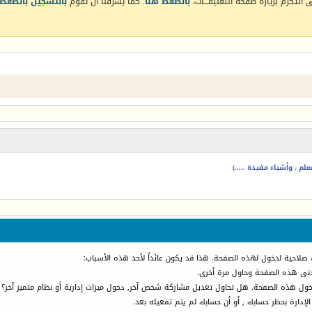
التكرم بزيارة صفحة التعليمـــات،
بالضغط هنا
. كما يشرفنا أن تقوم
بالتسجيل بالضغط 
م ، وأشياء مفيدة .....)
 صلاحية لدخول لهذه الصفحة. هذا قد يكون عائداً لأحد هذه الأسباب:
أدنى هذه الصفحة وحاول مرة أخرى.
دخول هذه الصفحة. هل تحاول تعديل مشاركة شخص آخر, دخول ميزات إدارية أو نظام متميز آخر؟
الإدارة بحظر حسابك , أو أن حسابك لم يتم تفعيله بعد.