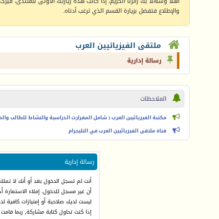
أهلا وسهلا بك زائرنا الكريم، إذا كانت هذه زيارتك الأولى للمنتدى، فيرجى 
والإطلاع فتفضل بزيارة القسم الذي ترغب أدناه.
ملتقى الفيزيائيين العرب
رسالة إدارية
الملاحظات
مكتبة الفيزيائيين العرب ( شامل المقرارت الدراسية والنشاط للطالب والمعل
قناة ملتقى الفيزيائيين العرب في التليجرام
رسالة إدارية
أنت لم تسجل الدخول بعد أو أنك لا تملك
أن غير مسجل للدخول. إملاء الاستمارة 
ليست لديك صلاحية أو إمتيازات كافية ل
إذا كنت تحاول كتابة مشاركة, ربما قامت 