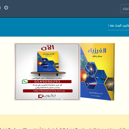
الج
يوم