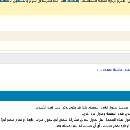
التكرم بزيارة صفحة التعليمـــات،
بالضغط هنا
. كما يشرفنا أن تقوم
بالتسجيل بالضغط 
م ، وأشياء مفيدة .....)
 صلاحية لدخول لهذه الصفحة. هذا قد يكون عائداً لأحد هذه الأسباب:
أدنى هذه الصفحة وحاول مرة أخرى.
دخول هذه الصفحة. هل تحاول تعديل مشاركة شخص آخر, دخول ميزات إدارية أو نظام متميز آخر؟
الإدارة بحظر حسابك , أو أن حسابك لم يتم تفعيله بعد.