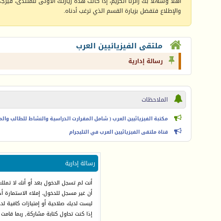
أهلا وسهلا بك زائرنا الكريم، إذا كانت هذه زيارتك الأولى للمنتدى، فيرجى 
والإطلاع فتفضل بزيارة القسم الذي ترغب أدناه.
ملتقى الفيزيائيين العرب
رسالة إدارية
الملاحظات
مكتبة الفيزيائيين العرب ( شامل المقرارت الدراسية والنشاط للطالب والمعل
قناة ملتقى الفيزيائيين العرب في التليجرام
رسالة إدارية
أنت لم تسجل الدخول بعد أو أنك لا تملك
أن غير مسجل للدخول. إملاء الاستمارة 
ليست لديك صلاحية أو إمتيازات كافية ل
إذا كنت تحاول كتابة مشاركة, ربما قامت 