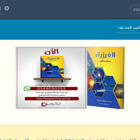
الج
يوم