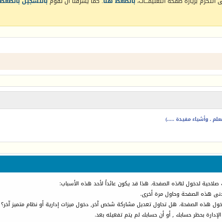
التكرم بزيارة صفحة التعليمـــات،
بالضغط هنا
. كما يشرفنا أن تقوم
بالتسجيل بالضغط 
م ، وأشياء مفيدة .....)
 صلاحية لدخول لهذه الصفحة. هذا قد يكون عائداً لأحد هذه الأسباب:
أدنى هذه الصفحة وحاول مرة أخرى.
دخول هذه الصفحة. هل تحاول تعديل مشاركة شخص آخر, دخول ميزات إدارية أو نظام متميز آخر؟
الإدارة بحظر حسابك , أو أن حسابك لم يتم تفعيله بعد.