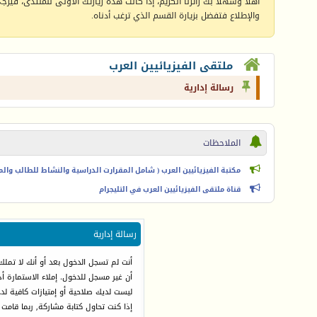
أهلا وسهلا بك زائرنا الكريم، إذا كانت هذه زيارتك الأولى للمنتدى، فيرجى 
والإطلاع فتفضل بزيارة القسم الذي ترغب أدناه.
ملتقى الفيزيائيين العرب
رسالة إدارية
الملاحظات
مكتبة الفيزيائيين العرب ( شامل المقرارت الدراسية والنشاط للطالب والمعل
قناة ملتقى الفيزيائيين العرب في التليجرام
رسالة إدارية
أنت لم تسجل الدخول بعد أو أنك لا تملك
أن غير مسجل للدخول. إملاء الاستمارة 
ليست لديك صلاحية أو إمتيازات كافية ل
إذا كنت تحاول كتابة مشاركة, ربما قامت 