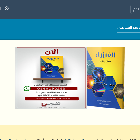
الج
يوم