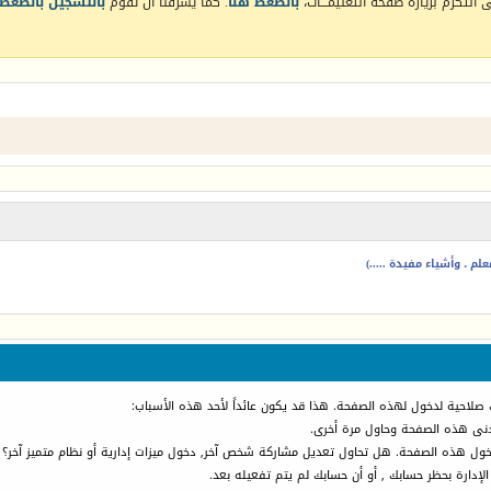
التكرم بزيارة صفحة التعليمـــات،
بالضغط هنا
. كما يشرفنا أن تقوم
بالتسجيل بالضغط 
م ، وأشياء مفيدة .....)
 صلاحية لدخول لهذه الصفحة. هذا قد يكون عائداً لأحد هذه الأسباب:
أدنى هذه الصفحة وحاول مرة أخرى.
دخول هذه الصفحة. هل تحاول تعديل مشاركة شخص آخر, دخول ميزات إدارية أو نظام متميز آخر؟
الإدارة بحظر حسابك , أو أن حسابك لم يتم تفعيله بعد.