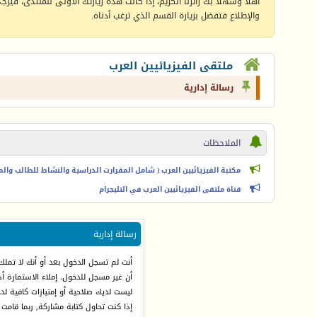
أهلا وسهلا بك زائرنا الكريم، إذا كانت هذه زيارتك الأولى للمنتدى، فيرجى 
والإطلاع فتفضل بزيارة القسم الذي ترغب أدناه.
ملتقى الفيزيائيين العرب
رسالة إدارية
الملاحظات
مكتبة الفيزيائيين العرب ( شامل المقرارت الدراسية والنشاط للطالب والمعل
قناة ملتقى الفيزيائيين العرب في التليجرام
رسالة إدارية
أنت لم تسجل الدخول بعد أو أنك لا تملك
أن غير مسجل للدخول. إملاء الاستمارة 
ليست لديك صلاحية أو إمتيازات كافية ل
إذا كنت تحاول كتابة مشاركة, ربما قامت 