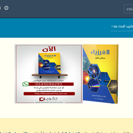
الج
يوم