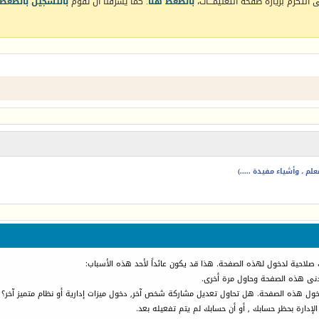
التكرم بزيارة صفحة التعليمـــات،
بالضغط هنا
. كما يشرفنا أن تقوم
بالتسجيل بالضغط 
م ، وأشياء مفيدة .....)
 صلاحية لدخول لهذه الصفحة. هذا قد يكون عائداً لأحد هذه الأسباب:
أدنى هذه الصفحة وحاول مرة أخرى.
دخول هذه الصفحة. هل تحاول تعديل مشاركة شخص آخر, دخول ميزات إدارية أو نظام متميز آخر؟
الإدارة بحظر حسابك , أو أن حسابك لم يتم تفعيله بعد.