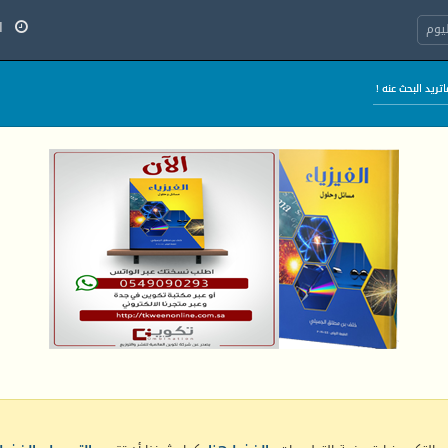
الأح
يوم