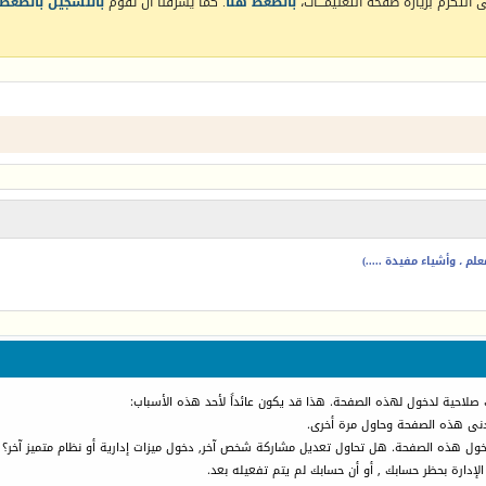
التكرم بزيارة صفحة التعليمـــات،
بالضغط هنا
. كما يشرفنا أن تقوم
بالتسجيل بالضغط 
م ، وأشياء مفيدة .....)
 صلاحية لدخول لهذه الصفحة. هذا قد يكون عائداً لأحد هذه الأسباب:
أدنى هذه الصفحة وحاول مرة أخرى.
دخول هذه الصفحة. هل تحاول تعديل مشاركة شخص آخر, دخول ميزات إدارية أو نظام متميز آخر؟
الإدارة بحظر حسابك , أو أن حسابك لم يتم تفعيله بعد.