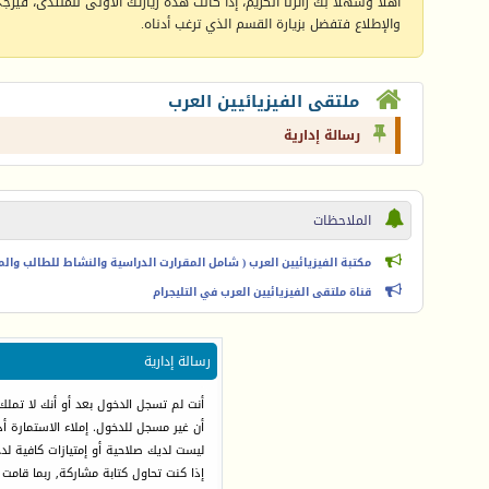
أهلا وسهلا بك زائرنا الكريم، إذا كانت هذه زيارتك الأولى للمنتدى، فيرجى 
والإطلاع فتفضل بزيارة القسم الذي ترغب أدناه.
ملتقى الفيزيائيين العرب
رسالة إدارية
الملاحظات
مكتبة الفيزيائيين العرب ( شامل المقرارت الدراسية والنشاط للطالب والمعل
قناة ملتقى الفيزيائيين العرب في التليجرام
رسالة إدارية
أنت لم تسجل الدخول بعد أو أنك لا تملك
أن غير مسجل للدخول. إملاء الاستمارة 
ليست لديك صلاحية أو إمتيازات كافية ل
إذا كنت تحاول كتابة مشاركة, ربما قامت 