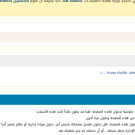
التكرم بزيارة صفحة التعليمـــات،
بالضغط هنا
. كما يشرفنا أن تقوم
بالتسجيل بالضغط 
م ، وأشياء مفيدة .....)
 صلاحية لدخول لهذه الصفحة. هذا قد يكون عائداً لأحد هذه الأسباب:
أدنى هذه الصفحة وحاول مرة أخرى.
دخول هذه الصفحة. هل تحاول تعديل مشاركة شخص آخر, دخول ميزات إدارية أو نظام متميز آخر؟
الإدارة بحظر حسابك , أو أن حسابك لم يتم تفعيله بعد.