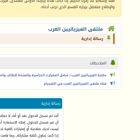
أهلا وسهلا بك زائرنا الكريم، إذا كانت هذه زيارتك الأولى للمنتدى، فيرجى 
والإطلاع فتفضل بزيارة القسم الذي ترغب أدناه.
ملتقى الفيزيائيين العرب
رسالة إدارية
الملاحظات
مكتبة الفيزيائيين العرب ( شامل المقرارت الدراسية والنشاط للطالب والمعل
قناة ملتقى الفيزيائيين العرب في التليجرام
رسالة إدارية
أنت لم تسجل الدخول بعد أو أنك لا تملك
أن غير مسجل للدخول. إملاء الاستمارة 
ليست لديك صلاحية أو إمتيازات كافية ل
إذا كنت تحاول كتابة مشاركة, ربما قامت 