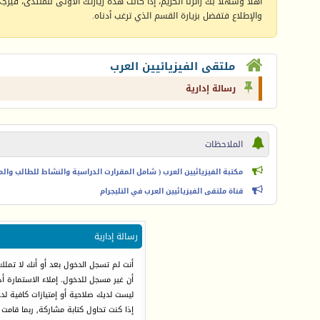
أهلا وسهلا بك زائرنا الكريم، إذا كانت هذه زيارتك الأولى للمنتدى، فيرجى 
والإطلاع فتفضل بزيارة القسم الذي ترغب أدناه.
ملتقى الفيزيائيين العرب
رسالة إدارية
الملاحظات
مكتبة الفيزيائيين العرب ( شامل المقرارت الدراسية والنشاط للطالب والمعل
قناة ملتقى الفيزيائيين العرب في التليجرام
رسالة إدارية
أنت لم تسجل الدخول بعد أو أنك لا تملك
أن غير مسجل للدخول. إملاء الاستمارة 
ليست لديك صلاحية أو إمتيازات كافية ل
إذا كنت تحاول كتابة مشاركة, ربما قامت 