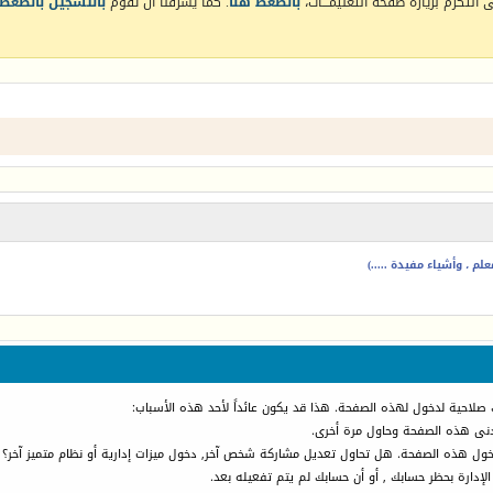
التكرم بزيارة صفحة التعليمـــات،
بالضغط هنا
. كما يشرفنا أن تقوم
بالتسجيل بالضغط 
م ، وأشياء مفيدة .....)
 صلاحية لدخول لهذه الصفحة. هذا قد يكون عائداً لأحد هذه الأسباب:
أدنى هذه الصفحة وحاول مرة أخرى.
دخول هذه الصفحة. هل تحاول تعديل مشاركة شخص آخر, دخول ميزات إدارية أو نظام متميز آخر؟
الإدارة بحظر حسابك , أو أن حسابك لم يتم تفعيله بعد.