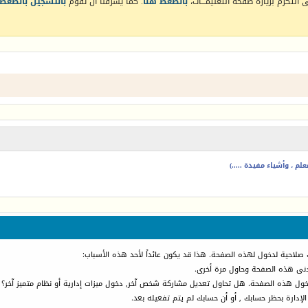
التكرم بزيارة صفحة التعليمـــات،
بالضغط هنا
. كما يشرفنا أن تقوم
بالتسجيل بالضغط 
م ، وأشياء مفيدة .....)
 صلاحية لدخول لهذه الصفحة. هذا قد يكون عائداً لأحد هذه الأسباب:
أدنى هذه الصفحة وحاول مرة أخرى.
دخول هذه الصفحة. هل تحاول تعديل مشاركة شخص آخر, دخول ميزات إدارية أو نظام متميز آخر؟
الإدارة بحظر حسابك , أو أن حسابك لم يتم تفعيله بعد.