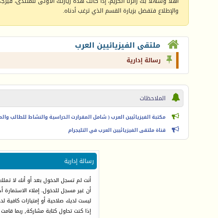
أهلا وسهلا بك زائرنا الكريم، إذا كانت هذه زيارتك الأولى للمنتدى، فيرجى 
والإطلاع فتفضل بزيارة القسم الذي ترغب أدناه.
ملتقى الفيزيائيين العرب
رسالة إدارية
الملاحظات
مكتبة الفيزيائيين العرب ( شامل المقرارت الدراسية والنشاط للطالب والمعل
قناة ملتقى الفيزيائيين العرب في التليجرام
رسالة إدارية
أنت لم تسجل الدخول بعد أو أنك لا تملك
أن غير مسجل للدخول. إملاء الاستمارة 
ليست لديك صلاحية أو إمتيازات كافية ل
إذا كنت تحاول كتابة مشاركة, ربما قامت 