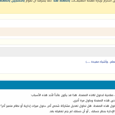
التكرم بزيارة صفحة التعليمـــات،
بالضغط هنا
. كما يشرفنا أن تقوم
بالتسجيل بالضغط 
م ، وأشياء مفيدة .....)
 صلاحية لدخول لهذه الصفحة. هذا قد يكون عائداً لأحد هذه الأسباب:
أدنى هذه الصفحة وحاول مرة أخرى.
دخول هذه الصفحة. هل تحاول تعديل مشاركة شخص آخر, دخول ميزات إدارية أو نظام متميز آخر؟
الإدارة بحظر حسابك , أو أن حسابك لم يتم تفعيله بعد.