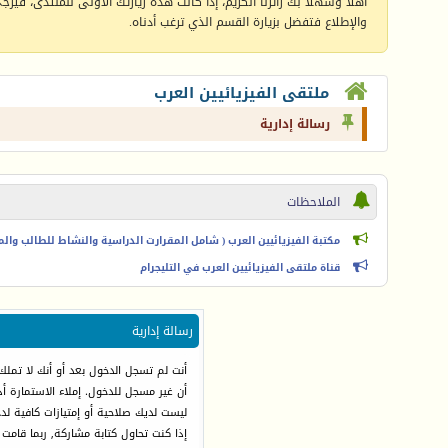
أهلا وسهلا بك زائرنا الكريم، إذا كانت هذه زيارتك الأولى للمنتدى، فيرجى 
والإطلاع فتفضل بزيارة القسم الذي ترغب أدناه.
ملتقى الفيزيائيين العرب
رسالة إدارية
الملاحظات
مكتبة الفيزيائيين العرب ( شامل المقرارت الدراسية والنشاط للطالب والمعل
قناة ملتقى الفيزيائيين العرب في التليجرام
رسالة إدارية
أنت لم تسجل الدخول بعد أو أنك لا تملك
أن غير مسجل للدخول. إملاء الاستمارة 
ليست لديك صلاحية أو إمتيازات كافية ل
إذا كنت تحاول كتابة مشاركة, ربما قامت 