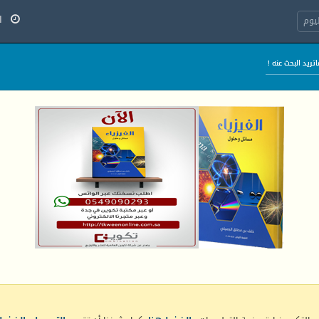
السب
يوم